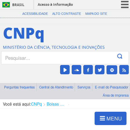
Acesso à informação
BRASIL
CORONAVÍRUS (COVID-19)
ACESSIBILIDADE
ALTO CONTRASTE
MAPA DO SITE
Participe
CNPq
Serviços
Legislação
MINISTÉRIO DA CIÊNCIA, TECNOLOGIA E INOVAÇÕES
Canais
Perguntas frequentes
Central de Atendimento
Serviços
E-mail do Pesquisador
Área de imprensa
Você está aqui:
CNPq
Bolsas e Auxílios Vigentes
Projetos de Pesquisa
MENU