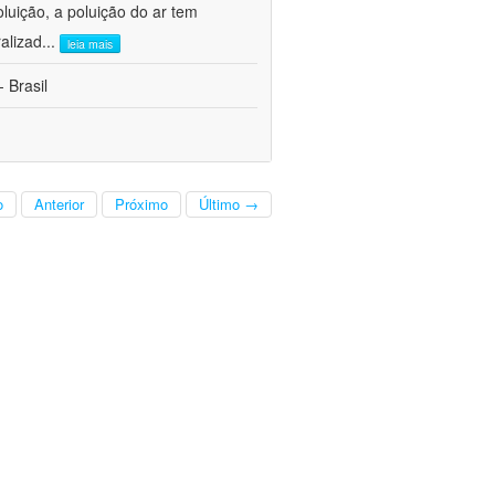
oluição, a poluição do ar tem
alizad
...
leia mais
 Brasil
o
Anterior
Próximo
Último →