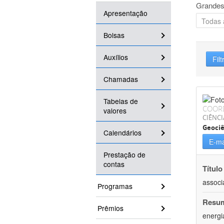
Grandes
Apresentação
Bolsas
Auxílios
Filt
Chamadas
Tabelas de
COOR
valores
CIÊNCI
Geociê
Calendários
E-ma
Prestação de
contas
Título
associ
Programas
Resu
Prêmios
energi