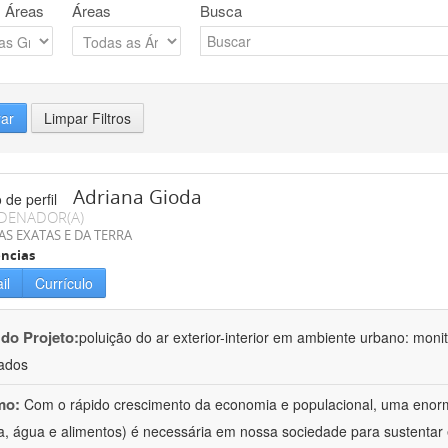
 Áreas
Áreas
Busca
rar
Limpar Filtros
Adriana Gioda
DENADOR(A)
AS EXATAS E DA TERRA
ncias
il
Currículo
 do Projeto:
poluição do ar exterior-interior em ambiente urbano: mon
ados
mo:
Com o rápido crescimento da economia e populacional, uma enorm
a, água e alimentos) é necessária em nossa sociedade para sustentar 