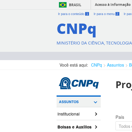
Acesso à informação
BRASIL
Ir para o conteúdo
1
Ir para o menu
2
Ir pa
CNPq
MINISTÉRIO DA CIÊNCIA, TECNOLOGI
Você está aqui:
CNPq
Assuntos
B
Pro
ASSUNTOS
Institucional
País
Bolsas e Auxílios