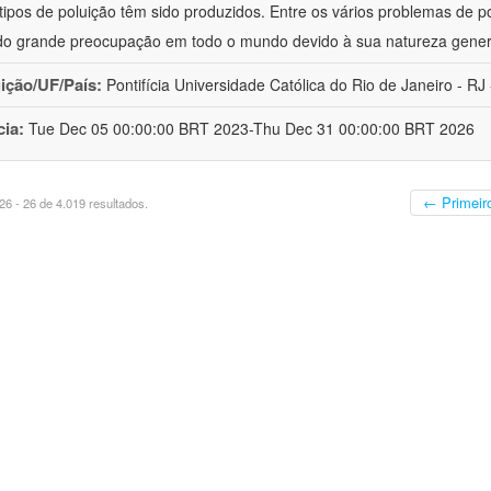
 tipos de poluição têm sido produzidos. Entre os vários problemas de p
o grande preocupação em todo o mundo devido à sua natureza gener
uição/UF/País:
Pontifícia Universidade Católica do Rio de Janeiro - RJ -
cia:
Tue Dec 05 00:00:00 BRT 2023-Thu Dec 31 00:00:00 BRT 2026
← Primeir
6 - 26 de 4.019 resultados.