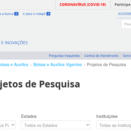
CORONAVÍRUS (COVID-19)
Participe
ra a busca
3
Ir para o rodapé
4
ACESSI
A E INOVAÇÕES
Perguntas frequentes
Central de Atendimento
Serv
olsas e Auxílios
Bolsas e Auxílios Vigentes
Projetos de Pesquisa
jetos de Pesquisa
Estados
Instituições