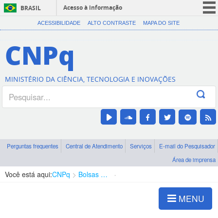
Acesso à informação
BRASIL
CORONAVÍRUS (COVID-19)
ACESSIBILIDADE
ALTO CONTRASTE
MAPA DO SITE
Participe
CNPq
Serviços
Legislação
MINISTÉRIO DA CIÊNCIA, TECNOLOGIA E INOVAÇÕES
Canais
Perguntas frequentes
Central de Atendimento
Serviços
E-mail do Pesquisador
Área de imprensa
Você está aqui:
CNPq
Bolsas e Auxílios Vigentes
Projetos de Pesquisa
MENU