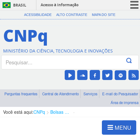
Acesso à informação
BRASIL
CORONAVÍRUS (COVID-19)
ACESSIBILIDADE
ALTO CONTRASTE
MAPA DO SITE
Participe
CNPq
Serviços
Legislação
MINISTÉRIO DA CIÊNCIA, TECNOLOGIA E INOVAÇÕES
Canais
Perguntas frequentes
Central de Atendimento
Serviços
E-mail do Pesquisador
Área de imprensa
Você está aqui:
CNPq
Bolsas e Auxílios Vigentes
Projetos de Pesquisa
MENU