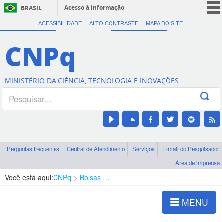
Acesso à informação
BRASIL
CORONAVÍRUS (COVID-19)
ACESSIBILIDADE
ALTO CONTRASTE
MAPA DO SITE
Participe
CNPq
Serviços
Legislação
MINISTÉRIO DA CIÊNCIA, TECNOLOGIA E INOVAÇÕES
Canais
Perguntas frequentes
Central de Atendimento
Serviços
E-mail do Pesquisador
Área de imprensa
Você está aqui:
CNPq
Bolsas e Auxílios Vigentes
Projetos de Pesquisa
MENU