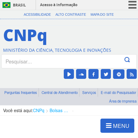
Acesso à informação
BRASIL
CORONAVÍRUS (COVID-19)
ACESSIBILIDADE
ALTO CONTRASTE
MAPA DO SITE
Participe
CNPq
Serviços
Legislação
MINISTÉRIO DA CIÊNCIA, TECNOLOGIA E INOVAÇÕES
Canais
Perguntas frequentes
Central de Atendimento
Serviços
E-mail do Pesquisador
Área de imprensa
Você está aqui:
CNPq
Bolsas e Auxílios Vigentes
Projetos de Pesquisa
MENU