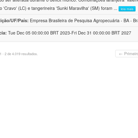
ro 'Cravo' (LC) e tangerineira 'Sunki Maravilha' (SM) foram
...
leia mais
uição/UF/País:
Empresa Brasileira de Pesquisa Agropecuária - BA - Bra
cia:
Tue Dec 05 00:00:00 BRT 2023-Fri Dec 31 00:00:00 BRT 2027
← Primeir
 - 2 de 4.019 resultados.