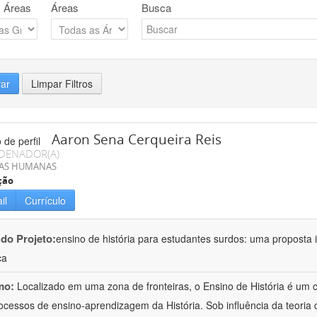
 Áreas
Áreas
Busca
rar
Limpar Filtros
Aaron Sena Cerqueira Reis
DENADOR(A)
IAS HUMANAS
ção
il
Currículo
 do Projeto:
ensino de história para estudantes surdos: uma proposta i
ca
mo:
Localizado em uma zona de fronteiras, o Ensino de História é um
ocessos de ensino-aprendizagem da História. Sob influência da teoria d