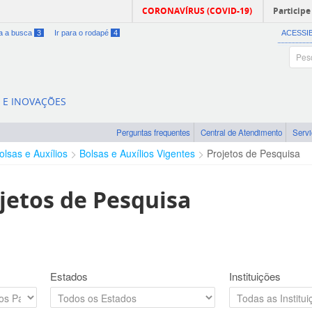
CORONAVÍRUS (COVID-19)
Participe
ra a busca
3
Ir para o rodapé
4
ACESSI
A E INOVAÇÕES
Perguntas frequentes
Central de Atendimento
Serv
olsas e Auxílios
Bolsas e Auxílios Vigentes
Projetos de Pesquisa
jetos de Pesquisa
Estados
Instituições