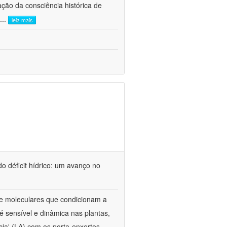
ão da consciência histórica de
...
leia mais
o déficit hídrico: um avanço no
s e moleculares que condicionam a
é sensível e dinâmica nas plantas,
cia' (LA) com os porta-enxertos