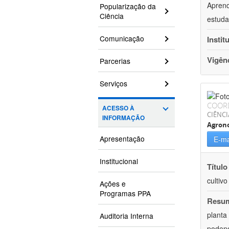
Aprend
Popularização da
Ciência
estuda
Comunicação
Instit
Vigên
Parcerias
Serviços
COOR
ACESSO À
CIÊNCI
INFORMAÇÃO
Agron
Apresentação
E-ma
Institucional
Título
cultiv
Ações e
Programas PPA
Resu
planta
Auditoria Interna
podend