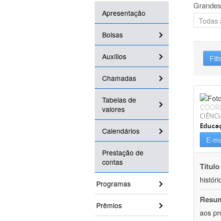
Grandes
Apresentação
Bolsas
Auxílios
Filt
Chamadas
Tabelas de
COOR
valores
CIÊNC
Educa
Calendários
E-ma
Prestação de
contas
Título
históri
Programas
Resu
Prêmios
aos pr