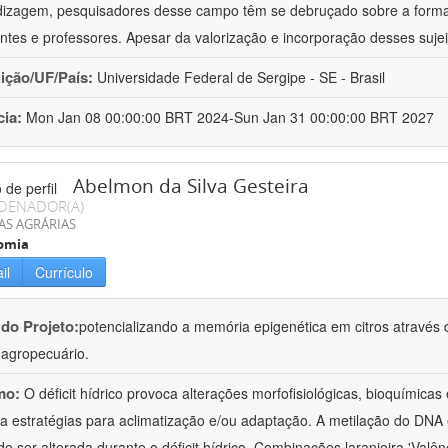
izagem, pesquisadores desse campo têm se debruçado sobre a formaç
ntes e professores. Apesar da valorização e incorporação desses sujei
uição/UF/País:
Universidade Federal de Sergipe - SE - Brasil
cia:
Mon Jan 08 00:00:00 BRT 2024-Sun Jan 31 00:00:00 BRT 2027
Abelmon da Silva Gesteira
DENADOR(A)
AS AGRÁRIAS
omia
il
Currículo
 do Projeto:
potencializando a memória epigenética em citros através d
o agropecuário.
mo:
O déficit hídrico provoca alterações morfofisiológicas, bioquímica
 a estratégias para aclimatização e/ou adaptação. A metilação do DNA 
o ser alterada durante o déficit hídrico. Combinações laranjeira 'Valên