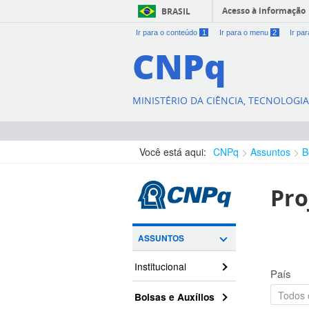
Acesso à informação
BRASIL
Ir para o conteúdo
1
Ir para o menu
2
Ir pa
CNPq
MINISTÉRIO DA CIÊNCIA, TECNOLOGI
Você está aqui:
CNPq
Assuntos
B
Pro
ASSUNTOS
Institucional
País
Bolsas e Auxílios