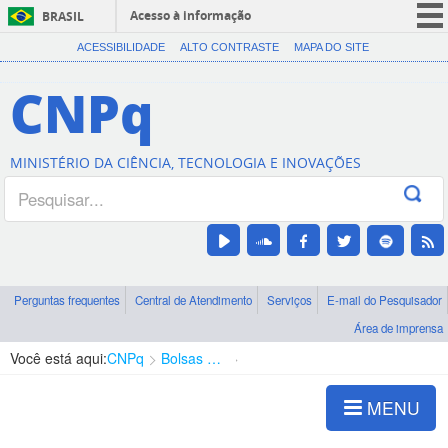
Acesso à informação
BRASIL
CORONAVÍRUS (COVID-19)
ACESSIBILIDADE
ALTO CONTRASTE
MAPA DO SITE
Participe
CNPq
Serviços
Legislação
MINISTÉRIO DA CIÊNCIA, TECNOLOGIA E INOVAÇÕES
Canais
Perguntas frequentes
Central de Atendimento
Serviços
E-mail do Pesquisador
Área de imprensa
Você está aqui:
CNPq
Bolsas e Auxílios Vigentes
Projetos de Pesquisa
MENU