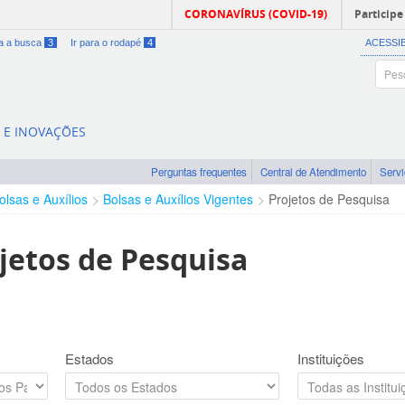
CORONAVÍRUS (COVID-19)
Participe
ra a busca
3
Ir para o rodapé
4
ACESSI
A E INOVAÇÕES
Perguntas frequentes
Central de Atendimento
Serv
olsas e Auxílios
Bolsas e Auxílios Vigentes
Projetos de Pesquisa
jetos de Pesquisa
Estados
Instituições