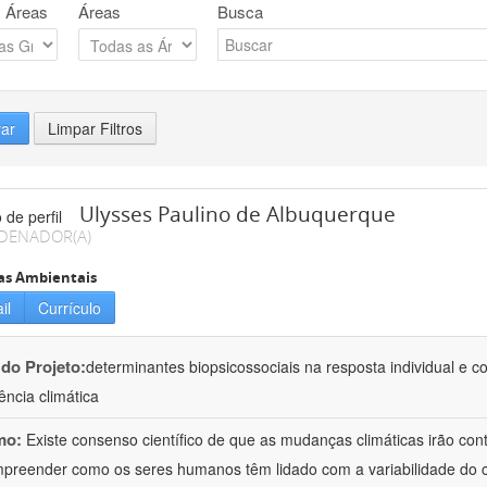
 Áreas
Áreas
Busca
rar
Limpar Filtros
Ulysses Paulino de Albuquerque
DENADOR(A)
as Ambientais
il
Currículo
 do Projeto:
determinantes biopsicossociais na resposta individual e c
ncia climática
mo:
Existe consenso científico de que as mudanças climáticas irão cont
preender como os seres humanos têm lidado com a variabilidade do cl