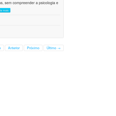
cas, sem compreender a psicologia e
eia mais
o
Anterior
Próximo
Último →