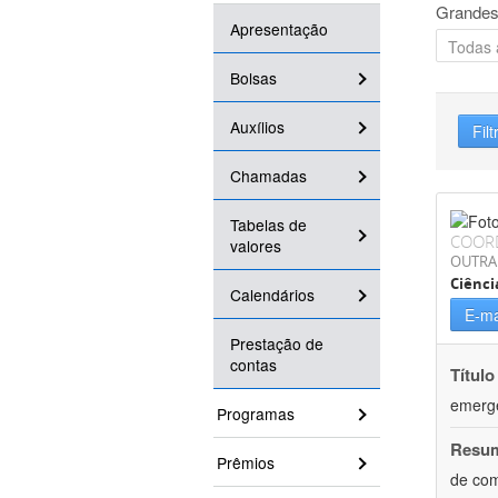
Grandes
Apresentação
Bolsas
Auxílios
Filt
Chamadas
Tabelas de
COOR
valores
OUTRA
Ciênci
Calendários
E-ma
Prestação de
contas
Título
emergê
Programas
Resu
Prêmios
de com