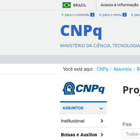
Acesso à informação
BRASIL
Ir para o conteúdo
1
Ir para o menu
2
Ir pa
CNPq
MINISTÉRIO DA CIÊNCIA, TECNOLOGI
Você está aqui:
CNPq
Assuntos
B
Pro
ASSUNTOS
Institucional
País
Bolsas e Auxílios