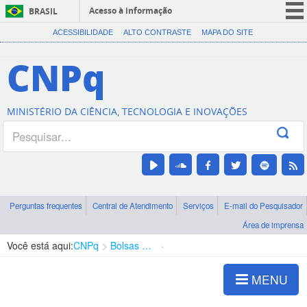
Acesso à informação
BRASIL
CORONAVÍRUS (COVID-19)
ACESSIBILIDADE
ALTO CONTRASTE
MAPA DO SITE
Participe
CNPq
Serviços
Legislação
MINISTÉRIO DA CIÊNCIA, TECNOLOGIA E INOVAÇÕES
Canais
Perguntas frequentes
Central de Atendimento
Serviços
E-mail do Pesquisador
Área de imprensa
Você está aqui:
CNPq
Bolsas e Auxílios Vigentes
Projetos de Pesquisa
MENU