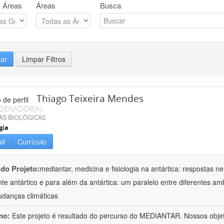
 Áreas
Áreas
Busca
rar
Limpar Filtros
Thiago Teixeira Mendes
DENADOR(A)
AS BIOLÓGICAS
gia
il
Currículo
 do Projeto:
mediantar, medicina e fisiologia na antártica: respostas n
te antártico e para além da antártica: um paralelo entre diferentes a
danças climáticas
mo:
Este projeto é resultado do percurso do MEDIANTAR. Nossos objeti