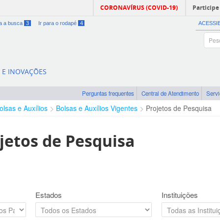
CORONAVÍRUS (COVID-19)
Participe
ra a busca
3
Ir para o rodapé
4
ACESSI
A E INOVAÇÕES
Perguntas frequentes
Central de Atendimento
Serv
olsas e Auxílios
Bolsas e Auxílios Vigentes
Projetos de Pesquisa
jetos de Pesquisa
Estados
Instituições