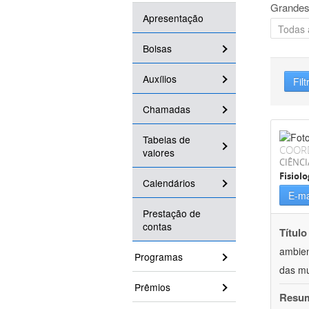
Grandes
Apresentação
Bolsas
Auxílios
Filt
Chamadas
Tabelas de
COOR
valores
CIÊNCI
Fisiolo
Calendários
E-ma
Prestação de
contas
Título
ambien
Programas
das mu
Prêmios
Resu