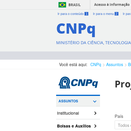
Acesso à informação
BRASIL
Ir para o conteúdo
1
Ir para o menu
2
Ir pa
CNPq
MINISTÉRIO DA CIÊNCIA, TECNOLOGI
Você está aqui:
CNPq
Assuntos
B
Pro
ASSUNTOS
Institucional
País
Bolsas e Auxílios