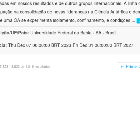
zadas em nossos resultados e de outros grupos internacionais. A linha do
pação na consolidação de novas lideranças na Ciência Antártica e des
e uma OA se experimenta isolamento, confinamento, e condições
...
uição/UF/País:
Universidade Federal da Bahia - BA - Brasil
cia:
Thu Dec 07 00:00:00 BRT 2023-Fri Dec 31 00:00:00 BRT 2027
← Primeir
.823 - 3.823 de 4.019 resultados.