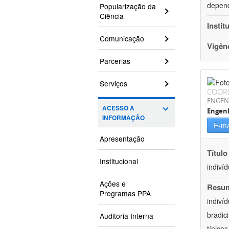
depend
Popularização da
Ciência
Instit
Comunicação
Vigên
Parcerias
Serviços
COOR
ENGEN
ACESSO À
Engen
INFORMAÇÃO
E-ma
Apresentação
Título
Institucional
indiví
Ações e
Resu
Programas PPA
indiví
bradic
Auditoria Interna
típica