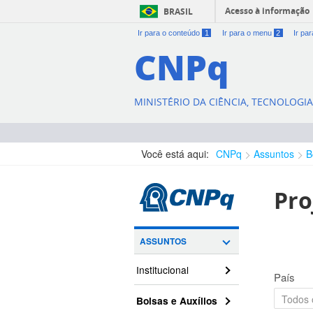
Acesso à informação
BRASIL
Ir para o conteúdo
1
Ir para o menu
2
Ir pa
CNPq
MINISTÉRIO DA CIÊNCIA, TECNOLOGI
Você está aqui:
CNPq
Assuntos
B
Pro
ASSUNTOS
Institucional
País
Bolsas e Auxílios