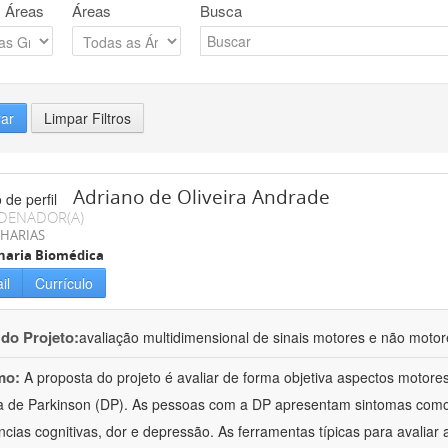
 Áreas
Áreas
Busca
rar
Limpar Filtros
Adriano de Oliveira Andrade
DENADOR(A)
HARIAS
haria Biomédica
il
Currículo
 do Projeto:
avaliação multidimensional de sinais motores e não moto
mo:
A proposta do projeto é avaliar de forma objetiva aspectos motor
 de Parkinson (DP). As pessoas com a DP apresentam sintomas como tr
ências cognitivas, dor e depressão. As ferramentas típicas para avaliar