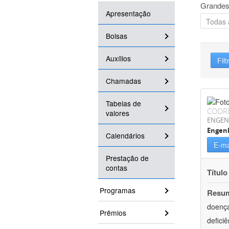
Grandes
Apresentação
Bolsas
Auxílios
Filt
Chamadas
Tabelas de
COOR
valores
ENGEN
Engen
Calendários
E-ma
Prestação de
contas
Título
Programas
Resu
doença
Prêmios
defici