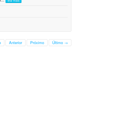
leia mais
o
Anterior
Próximo
Último →