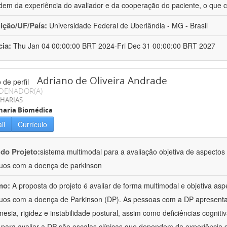
em da experiência do avaliador e da cooperação do paciente, o que 
uição/UF/País:
Universidade Federal de Uberlândia - MG - Brasil
cia:
Thu Jan 04 00:00:00 BRT 2024-Fri Dec 31 00:00:00 BRT 2027
Adriano de Oliveira Andrade
DENADOR(A)
HARIAS
haria Biomédica
il
Currículo
 do Projeto:
sistema multimodal para a avaliação objetiva de aspecto
duos com a doença de parkinson
mo:
A proposta do projeto é avaliar de forma multimodal e objetiva a
duos com a doença de Parkinson (DP). As pessoas com a DP apresent
inesia, rigidez e instabilidade postural, assim como deficiências cognit
s para avaliar a DP são escalas clínicas que dependem da experiência 