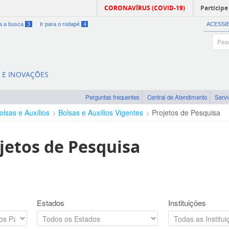
CORONAVÍRUS (COVID-19)
Participe
ra a busca
3
Ir para o rodapé
4
ACESSI
A E INOVAÇÕES
Perguntas frequentes
Central de Atendimento
Serv
olsas e Auxílios
Bolsas e Auxílios Vigentes
Projetos de Pesquisa
jetos de Pesquisa
Estados
Instituições