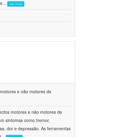
co
...
leia mais
s motores e não motores de
spectos motores e não motores de
am sintomas como tremor,
ivas, dor e depressão. As ferramentas
d
...