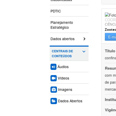
PDTIC
COOR
Planejamento
CIÊNCI
Estratégico
Zoote
E-ma
Dados abertos
Título
CENTRAIS DE
CONTEÚDOS
confin
Áudios
Resu
com mú
Vídeos
de par
mercad
Imagens
Instit
Dados Abertos
Vigên