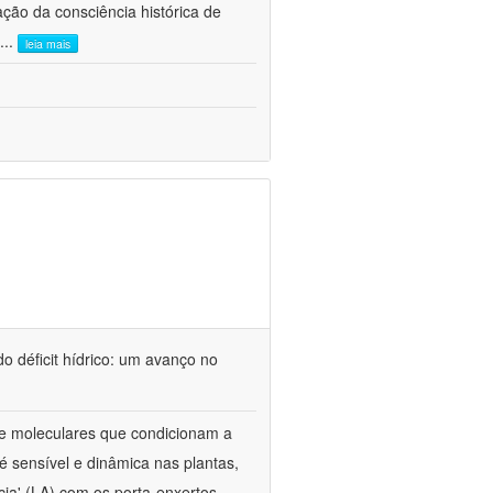
ão da consciência histórica de
...
leia mais
o déficit hídrico: um avanço no
s e moleculares que condicionam a
é sensível e dinâmica nas plantas,
cia' (LA) com os porta-enxertos