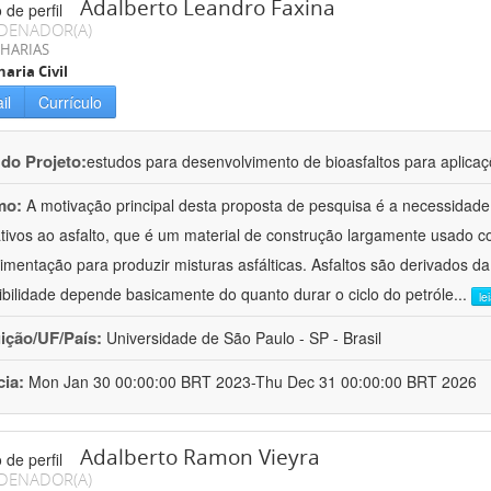
Adalberto Leandro Faxina
DENADOR(A)
HARIAS
aria Civil
il
Currículo
 do Projeto:
estudos para desenvolvimento de bioasfaltos para aplic
mo:
A motivação principal desta proposta de pesquisa é a necessidade
ativos ao asfalto, que é um material de construção largamente usado 
imentação para produzir misturas asfálticas. Asfaltos são derivados da
ibilidade depende basicamente do quanto durar o ciclo do petróle
...
le
uição/UF/País:
Universidade de São Paulo - SP - Brasil
cia:
Mon Jan 30 00:00:00 BRT 2023-Thu Dec 31 00:00:00 BRT 2026
Adalberto Ramon Vieyra
DENADOR(A)