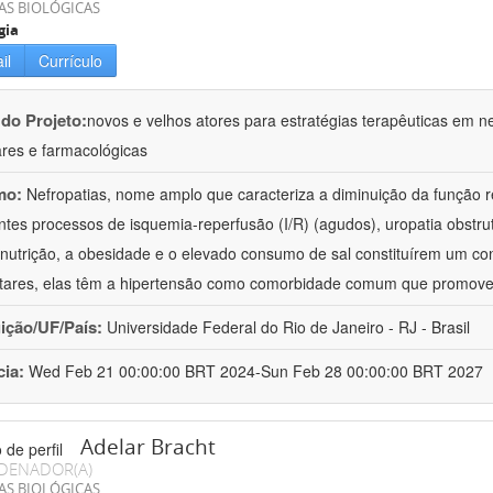
AS BIOLÓGICAS
gia
il
Currículo
 do Projeto:
novos e velhos atores para estratégias terapêuticas em nef
ares e farmacológicas
mo:
Nefropatias, nome amplo que caracteriza a diminuição da função r
ntes processos de isquemia-reperfusão (I/R) (agudos), uropatia obstrut
nutrição, a obesidade e o elevado consumo de sal constituírem um con
tares, elas têm a hipertensão como comorbidade comum que promov
uição/UF/País:
Universidade Federal do Rio de Janeiro - RJ - Brasil
cia:
Wed Feb 21 00:00:00 BRT 2024-Sun Feb 28 00:00:00 BRT 2027
Adelar Bracht
DENADOR(A)
AS BIOLÓGICAS