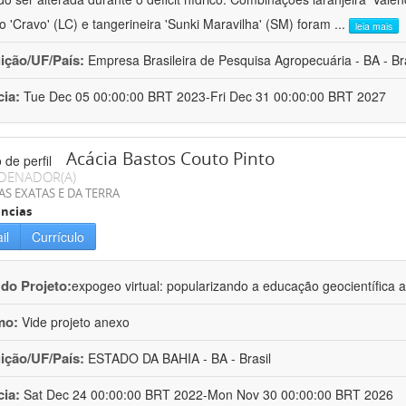
ro 'Cravo' (LC) e tangerineira 'Sunki Maravilha' (SM) foram
...
leia mais
uição/UF/País:
Empresa Brasileira de Pesquisa Agropecuária - BA - Bra
cia:
Tue Dec 05 00:00:00 BRT 2023-Fri Dec 31 00:00:00 BRT 2027
Acácia Bastos Couto Pinto
DENADOR(A)
AS EXATAS E DA TERRA
ncias
il
Currículo
 do Projeto:
expogeo virtual: popularizando a educação geocientífica a
mo:
Vide projeto anexo
uição/UF/País:
ESTADO DA BAHIA - BA - Brasil
cia:
Sat Dec 24 00:00:00 BRT 2022-Mon Nov 30 00:00:00 BRT 2026