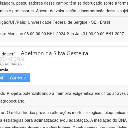
izagem, pesquisadores desse campo têm se debruçado sobre a formaç
ntes e professores. Apesar da valorização e incorporação desses sujei
uição/UF/País:
Universidade Federal de Sergipe - SE - Brasil
cia:
Mon Jan 08 00:00:00 BRT 2024-Sun Jan 31 00:00:00 BRT 2027
Abelmon da Silva Gesteira
DENADOR(A)
AS AGRÁRIAS
omia
il
Currículo
 do Projeto:
potencializando a memória epigenética em citros através d
o agropecuário.
mo:
O déficit hídrico provoca alterações morfofisiológicas, bioquímica
 a estratégias para aclimatização e/ou adaptação. A metilação do DNA 
o ser alterada durante o déficit hídrico. Combinações laranjeira 'Valên