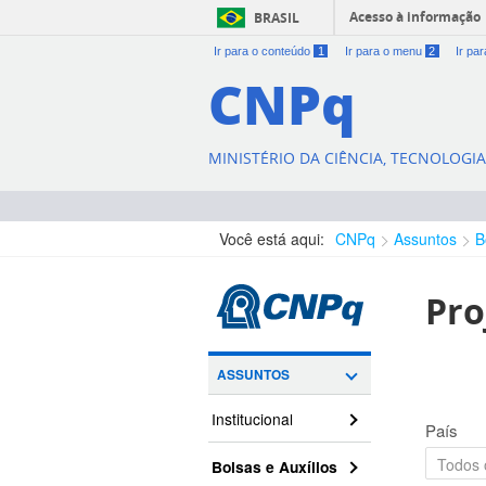
Acesso à informação
BRASIL
Ir para o conteúdo
1
Ir para o menu
2
Ir pa
CNPq
MINISTÉRIO DA CIÊNCIA, TECNOLOGI
Você está aqui:
CNPq
Assuntos
B
Pro
ASSUNTOS
Institucional
País
Bolsas e Auxílios