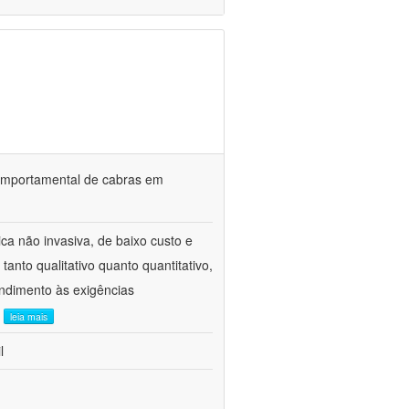
o comportamental de cabras em
ca não invasiva, de baixo custo e
tanto qualitativo quanto quantitativo,
ndimento às exigências
.
leia mais
l