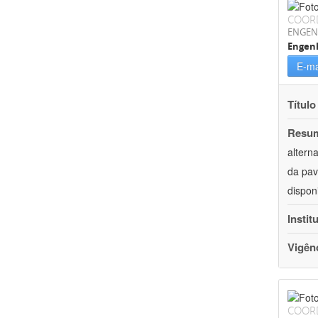
COOR
ENGEN
Engenh
E-ma
Título
Resu
altern
da pav
dispon
Instit
Vigên
COOR