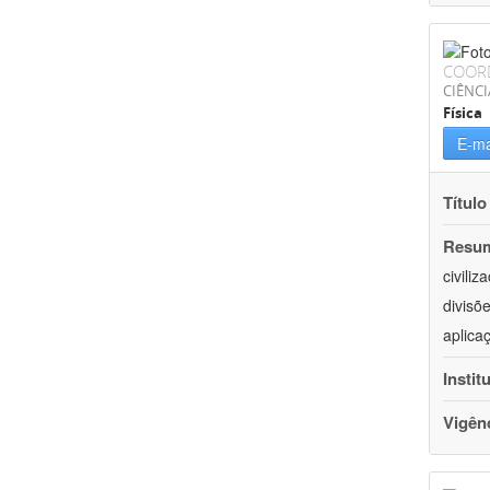
COOR
CIÊNCI
Física
E-ma
Título
Resu
civili
divisõ
aplica
Instit
Vigên