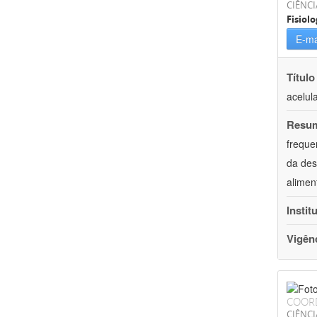
CIÊNCI
Fisiolo
E-ma
Título
acelul
Resu
freque
da des
alimen
Instit
Vigên
COOR
CIÊNCI