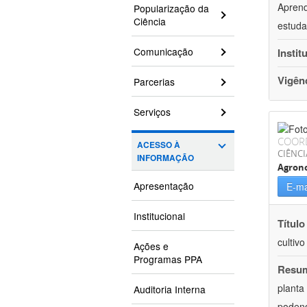
Aprend
Popularização da
Ciência
estuda
Comunicação
Instit
Vigên
Parcerias
Serviços
COOR
ACESSO À
CIÊNCI
INFORMAÇÃO
Agron
Apresentação
E-ma
Institucional
Título
cultiv
Ações e
Programas PPA
Resu
planta
Auditoria Interna
podend