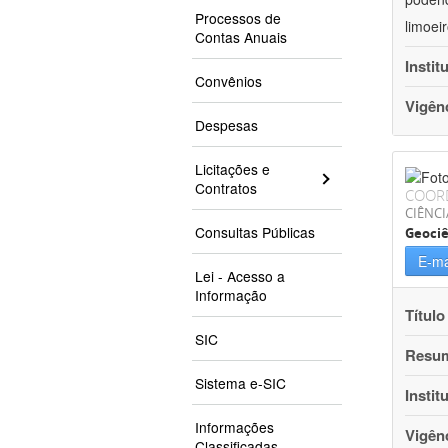
Processos de
limoei
Contas Anuais
Instit
Convênios
Vigên
Despesas
Licitações e
Contratos
COOR
CIÊNCI
Consultas Públicas
Geociê
E-ma
Lei - Acesso a
Informação
Título
SIC
Resu
Sistema e-SIC
Instit
Informações
Vigên
Classificadas