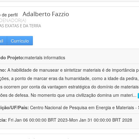
Adalberto Fazzio
DENADOR(A)
AS EXATAS E DA TERRA
il
Currículo
 do Projeto:
materials informatics
mo:
A habilidade de manusear e sintetizar materiais é de importância 
zações, a ponto de marcar eras da humanidade, como a idade da pedra, 
es ocorrem por conta da vantagem estratégica do domínio de materiais,
ções de defesa. No momento que uma civilização domina um materi
...
uição/UF/País:
Centro Nacional de Pesquisa em Energia e Materiais - S
cia:
Fri Jan 06 00:00:00 BRT 2023-Mon Jan 31 00:00:00 BRT 2028