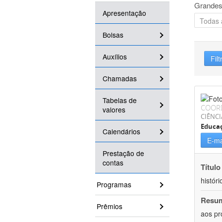
Grandes
Apresentação
Bolsas
Auxílios
Filt
Chamadas
Tabelas de
COOR
valores
CIÊNC
Educa
Calendários
E-ma
Prestação de
contas
Título
históri
Programas
Resu
Prêmios
aos pr