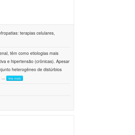
ropatias: terapias celulares,
enal, têm como etiologias mais
iva e hipertensão (crônicas). Apesar
junto heterogêneo de distúrbios
e
...
leia mais