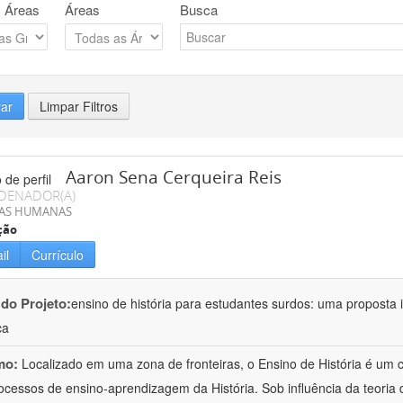
 Áreas
Áreas
Busca
rar
Limpar Filtros
Aaron Sena Cerqueira Reis
DENADOR(A)
IAS HUMANAS
ção
il
Currículo
 do Projeto:
ensino de história para estudantes surdos: uma proposta i
ca
mo:
Localizado em uma zona de fronteiras, o Ensino de História é um
ocessos de ensino-aprendizagem da História. Sob influência da teoria d