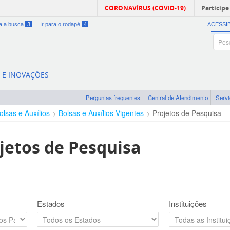
CORONAVÍRUS (COVID-19)
Participe
ra a busca
3
Ir para o rodapé
4
ACESSI
A E INOVAÇÕES
Perguntas frequentes
Central de Atendimento
Serv
olsas e Auxílios
Bolsas e Auxílios Vigentes
Projetos de Pesquisa
jetos de Pesquisa
Estados
Instituições