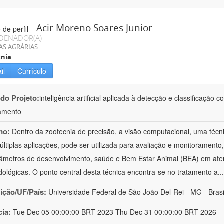
Acir Moreno Soares Junior
DENADOR(A)
AS AGRÁRIAS
cnia
il
Currículo
 do Projeto:
inteligência artificial aplicada à detecção e classificaçã
amento
mo:
Dentro da zootecnia de precisão, a visão computacional, uma técni
ltiplas aplicações, pode ser utilizada para avaliação e monitoramento, 
âmetros de desenvolvimento, saúde e Bem Estar Animal (BEA) em ate
ológicas. O ponto central desta técnica encontra-se no tratamento a
..
uição/UF/País:
Universidade Federal de São João Del-Rei - MG - Brasi
cia:
Tue Dec 05 00:00:00 BRT 2023-Thu Dec 31 00:00:00 BRT 2026