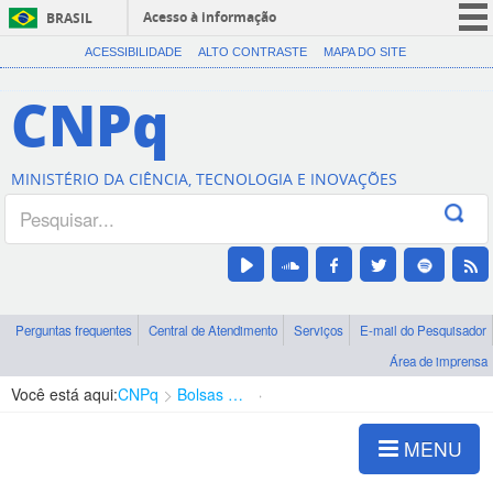
Acesso à informação
BRASIL
CORONAVÍRUS (COVID-19)
ACESSIBILIDADE
ALTO CONTRASTE
MAPA DO SITE
Participe
CNPq
Serviços
Legislação
MINISTÉRIO DA CIÊNCIA, TECNOLOGIA E INOVAÇÕES
Canais
Perguntas frequentes
Central de Atendimento
Serviços
E-mail do Pesquisador
Área de imprensa
Você está aqui:
CNPq
Bolsas e Auxílios Vigentes
Projetos de Pesquisa
MENU