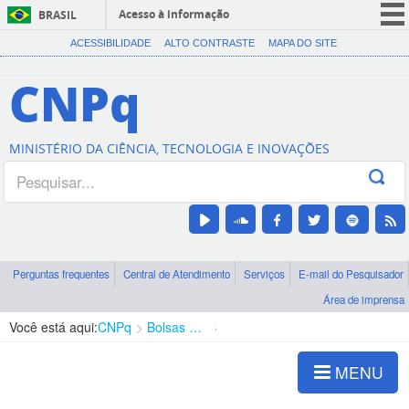
Acesso à informação
BRASIL
CORONAVÍRUS (COVID-19)
ACESSIBILIDADE
ALTO CONTRASTE
MAPA DO SITE
Participe
CNPq
Serviços
Legislação
MINISTÉRIO DA CIÊNCIA, TECNOLOGIA E INOVAÇÕES
Canais
Perguntas frequentes
Central de Atendimento
Serviços
E-mail do Pesquisador
Área de imprensa
Você está aqui:
CNPq
Bolsas e Auxílios Vigentes
Projetos de Pesquisa
MENU