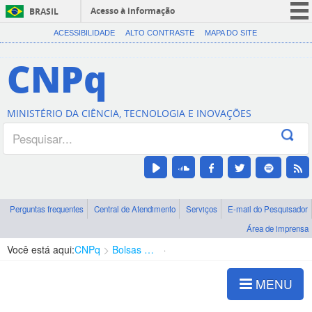
Acesso à informação
BRASIL
CORONAVÍRUS (COVID-19)
ACESSIBILIDADE
ALTO CONTRASTE
MAPA DO SITE
Participe
CNPq
Serviços
Legislação
MINISTÉRIO DA CIÊNCIA, TECNOLOGIA E INOVAÇÕES
Canais
Perguntas frequentes
Central de Atendimento
Serviços
E-mail do Pesquisador
Área de imprensa
Você está aqui:
CNPq
Bolsas e Auxílios Vigentes
Projetos de Pesquisa
MENU