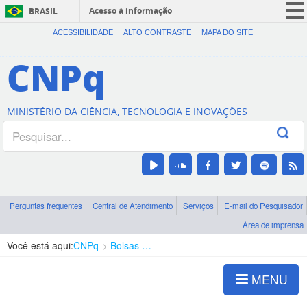
Acesso à informação
BRASIL
CORONAVÍRUS (COVID-19)
ACESSIBILIDADE
ALTO CONTRASTE
MAPA DO SITE
Participe
CNPq
Serviços
Legislação
MINISTÉRIO DA CIÊNCIA, TECNOLOGIA E INOVAÇÕES
Canais
Perguntas frequentes
Central de Atendimento
Serviços
E-mail do Pesquisador
Área de imprensa
Você está aqui:
CNPq
Bolsas e Auxílios Vigentes
Projetos de Pesquisa
MENU