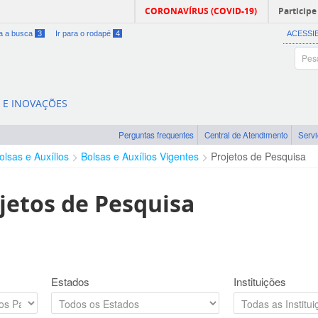
CORONAVÍRUS (COVID-19)
Participe
ra a busca
3
Ir para o rodapé
4
ACESSI
A E INOVAÇÕES
Perguntas frequentes
Central de Atendimento
Serv
olsas e Auxílios
Bolsas e Auxílios Vigentes
Projetos de Pesquisa
jetos de Pesquisa
Estados
Instituições