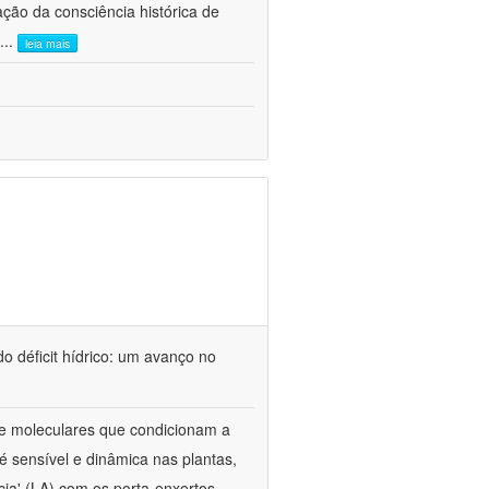
ão da consciência histórica de
...
leia mais
o déficit hídrico: um avanço no
s e moleculares que condicionam a
é sensível e dinâmica nas plantas,
cia' (LA) com os porta-enxertos