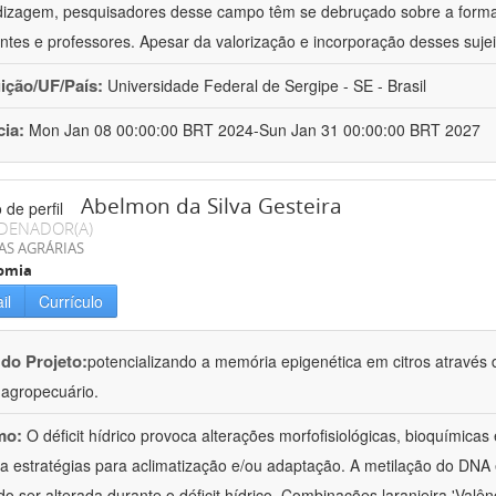
izagem, pesquisadores desse campo têm se debruçado sobre a formaç
ntes e professores. Apesar da valorização e incorporação desses sujei
uição/UF/País:
Universidade Federal de Sergipe - SE - Brasil
cia:
Mon Jan 08 00:00:00 BRT 2024-Sun Jan 31 00:00:00 BRT 2027
Abelmon da Silva Gesteira
DENADOR(A)
AS AGRÁRIAS
omia
il
Currículo
 do Projeto:
potencializando a memória epigenética em citros através d
o agropecuário.
mo:
O déficit hídrico provoca alterações morfofisiológicas, bioquímica
 a estratégias para aclimatização e/ou adaptação. A metilação do DNA 
o ser alterada durante o déficit hídrico. Combinações laranjeira 'Valên