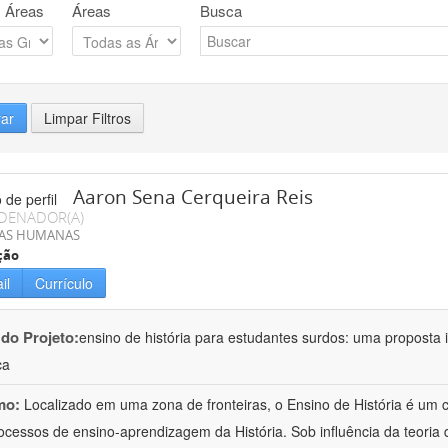
 Áreas
Áreas
Busca
rar
Limpar Filtros
Aaron Sena Cerqueira Reis
DENADOR(A)
IAS HUMANAS
ção
il
Currículo
 do Projeto:
ensino de história para estudantes surdos: uma proposta i
ca
mo:
Localizado em uma zona de fronteiras, o Ensino de História é um
ocessos de ensino-aprendizagem da História. Sob influência da teoria d