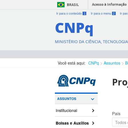
Acesso à informação
BRASIL
Ir para o conteúdo
1
Ir para o menu
2
Ir pa
CNPq
MINISTÉRIO DA CIÊNCIA, TECNOLOGI
Você está aqui:
CNPq
Assuntos
B
Pro
ASSUNTOS
Institucional
País
Bolsas e Auxílios