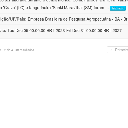
ro 'Cravo' (LC) e tangerineira 'Sunki Maravilha' (SM) foram
...
leia mais
uição/UF/País:
Empresa Brasileira de Pesquisa Agropecuária - BA - Bra
cia:
Tue Dec 05 00:00:00 BRT 2023-Fri Dec 31 00:00:00 BRT 2027
← Primeir
 - 2 de 4.018 resultados.