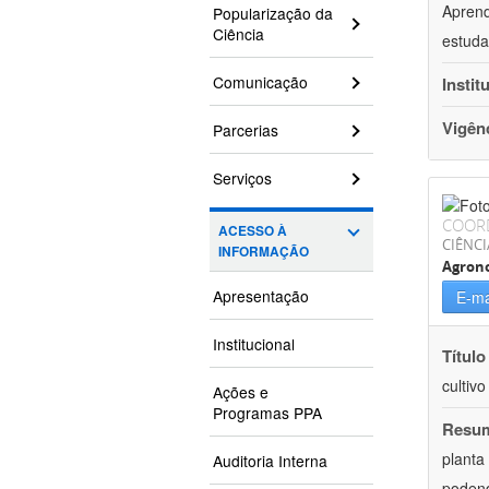
Aprend
Popularização da
Ciência
estuda
Comunicação
Instit
Vigên
Parcerias
Serviços
COOR
ACESSO À
CIÊNCI
INFORMAÇÃO
Agron
Apresentação
E-ma
Institucional
Título
cultiv
Ações e
Programas PPA
Resu
planta
Auditoria Interna
podend