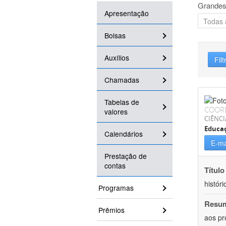
Grandes
Apresentação
Bolsas
Auxílios
Filt
Chamadas
Tabelas de
COOR
valores
CIÊNC
Educa
Calendários
E-ma
Prestação de
contas
Título
históri
Programas
Resu
Prêmios
aos pr