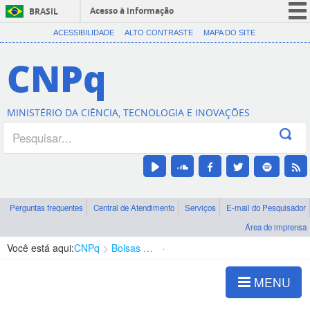
Acesso à informação
BRASIL
CORONAVÍRUS (COVID-19)
ACESSIBILIDADE
ALTO CONTRASTE
MAPA DO SITE
Participe
CNPq
Serviços
Legislação
MINISTÉRIO DA CIÊNCIA, TECNOLOGIA E INOVAÇÕES
Canais
Perguntas frequentes
Central de Atendimento
Serviços
E-mail do Pesquisador
Área de imprensa
Você está aqui:
CNPq
Bolsas e Auxílios Vigentes
Projetos de Pesquisa
MENU