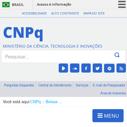
Acesso à informação
BRASIL
CORONAVÍRUS (COVID-19)
ACESSIBILIDADE
ALTO CONTRASTE
MAPA DO SITE
Participe
CNPq
Serviços
Legislação
MINISTÉRIO DA CIÊNCIA, TECNOLOGIA E INOVAÇÕES
Canais
Perguntas frequentes
Central de Atendimento
Serviços
E-mail do Pesquisador
Área de imprensa
Você está aqui:
CNPq
Bolsas e Auxílios Vigentes
Projetos de Pesquisa
MENU