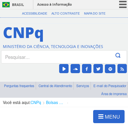
Acesso à informação
BRASIL
CORONAVÍRUS (COVID-19)
ACESSIBILIDADE
ALTO CONTRASTE
MAPA DO SITE
Participe
CNPq
Serviços
Legislação
MINISTÉRIO DA CIÊNCIA, TECNOLOGIA E INOVAÇÕES
Canais
Perguntas frequentes
Central de Atendimento
Serviços
E-mail do Pesquisador
Área de imprensa
Você está aqui:
CNPq
Bolsas e Auxílios Vigentes
Projetos de Pesquisa
MENU