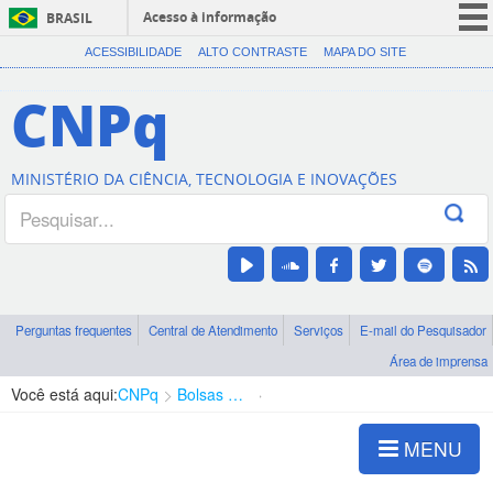
Acesso à informação
BRASIL
CORONAVÍRUS (COVID-19)
ACESSIBILIDADE
ALTO CONTRASTE
MAPA DO SITE
Participe
CNPq
Serviços
Legislação
MINISTÉRIO DA CIÊNCIA, TECNOLOGIA E INOVAÇÕES
Canais
Perguntas frequentes
Central de Atendimento
Serviços
E-mail do Pesquisador
Área de imprensa
Você está aqui:
CNPq
Bolsas e Auxílios Vigentes
Projetos de Pesquisa
MENU