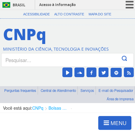
Acesso à informação
BRASIL
CORONAVÍRUS (COVID-19)
ACESSIBILIDADE
ALTO CONTRASTE
MAPA DO SITE
Participe
CNPq
Serviços
Legislação
MINISTÉRIO DA CIÊNCIA, TECNOLOGIA E INOVAÇÕES
Canais
Perguntas frequentes
Central de Atendimento
Serviços
E-mail do Pesquisador
Área de imprensa
Você está aqui:
CNPq
Bolsas e Auxílios Vigentes
Projetos de Pesquisa
MENU