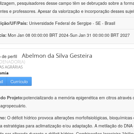
izagem, pesquisadores desse campo têm se debruçado sobre a formaç
ntes e professores. Apesar da valorização e incorporação desses sujei
uição/UF/País:
Universidade Federal de Sergipe - SE - Brasil
cia:
Mon Jan 08 00:00:00 BRT 2024-Sun Jan 31 00:00:00 BRT 2027
Abelmon da Silva Gesteira
DENADOR(A)
AS AGRÁRIAS
omia
il
Currículo
 do Projeto:
potencializando a memória epigenética em citros através d
o agropecuário.
mo:
O déficit hídrico provoca alterações morfofisiológicas, bioquímica
 a estratégias para aclimatização e/ou adaptação. A metilação do DNA 
o ser alterada durante o déficit hídrico. Combinações laranjeira 'Valên