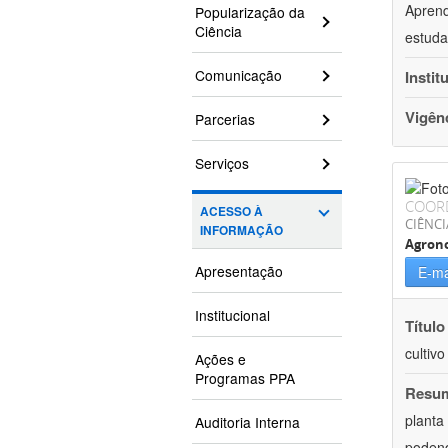
Aprend
Popularização da
Ciência
estuda
Comunicação
Instit
Vigên
Parcerias
Serviços
COOR
ACESSO À
CIÊNCI
INFORMAÇÃO
Agron
Apresentação
E-ma
Institucional
Título
cultiv
Ações e
Programas PPA
Resu
planta
Auditoria Interna
podend