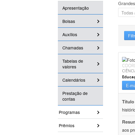
Grandes
Apresentação
Bolsas
Auxílios
Filt
Chamadas
Tabelas de
COOR
valores
CIÊNC
Educa
Calendários
E-ma
Prestação de
contas
Título
históri
Programas
Resu
Prêmios
aos pr