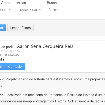
 Áreas
Áreas
Busca
rar
Limpar Filtros
Aaron Sena Cerqueira Reis
DENADOR(A)
IAS HUMANAS
ção
il
Currículo
 do Projeto:
ensino de história para estudantes surdos: uma proposta i
ca
mo:
Localizado em uma zona de fronteiras, o Ensino de História é um
ocessos de ensino-aprendizagem da História. Sob influência da teoria d