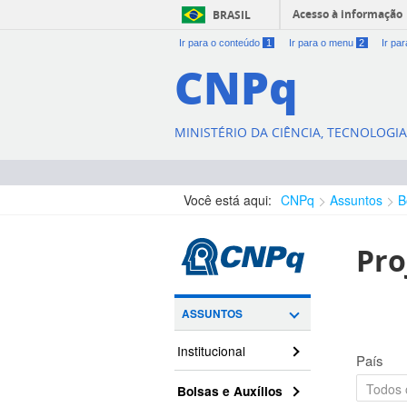
Acesso à informação
BRASIL
Ir para o conteúdo
1
Ir para o menu
2
Ir pa
CNPq
MINISTÉRIO DA CIÊNCIA, TECNOLOGI
Você está aqui:
CNPq
Assuntos
B
Pro
ASSUNTOS
Institucional
País
Bolsas e Auxílios