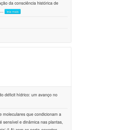
ão da consciência histórica de
...
leia mais
o déficit hídrico: um avanço no
s e moleculares que condicionam a
é sensível e dinâmica nas plantas,
cia' (LA) com os porta-enxertos