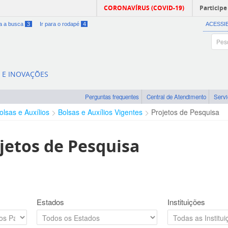
CORONAVÍRUS (COVID-19)
Participe
ra a busca
3
Ir para o rodapé
4
ACESSI
A E INOVAÇÕES
Perguntas frequentes
Central de Atendimento
Serv
olsas e Auxílios
Bolsas e Auxílios Vigentes
Projetos de Pesquisa
jetos de Pesquisa
Estados
Instituições