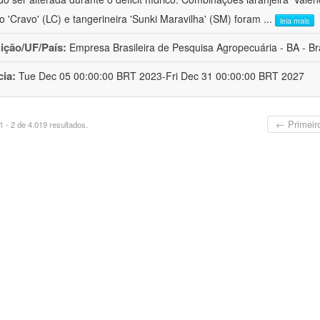
ro 'Cravo' (LC) e tangerineira 'Sunki Maravilha' (SM) foram
...
leia mais
uição/UF/País:
Empresa Brasileira de Pesquisa Agropecuária - BA - Bra
cia:
Tue Dec 05 00:00:00 BRT 2023-Fri Dec 31 00:00:00 BRT 2027
← Primeir
 - 2 de 4.019 resultados.