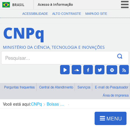
Acesso à informação
BRASIL
CORONAVÍRUS (COVID-19)
ACESSIBILIDADE
ALTO CONTRASTE
MAPA DO SITE
Participe
CNPq
Serviços
Legislação
MINISTÉRIO DA CIÊNCIA, TECNOLOGIA E INOVAÇÕES
Canais
Perguntas frequentes
Central de Atendimento
Serviços
E-mail do Pesquisador
Área de imprensa
Você está aqui:
CNPq
Bolsas e Auxílios Vigentes
Projetos de Pesquisa
MENU