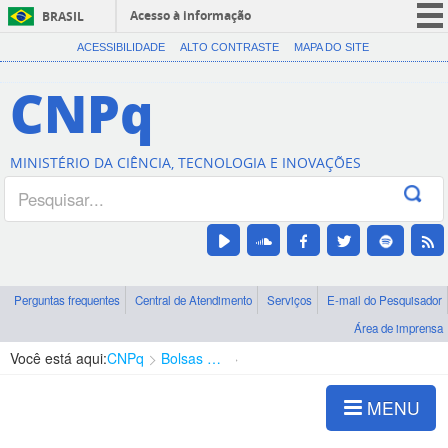
Acesso à informação
BRASIL
CORONAVÍRUS (COVID-19)
ACESSIBILIDADE
ALTO CONTRASTE
MAPA DO SITE
Participe
CNPq
Serviços
Legislação
MINISTÉRIO DA CIÊNCIA, TECNOLOGIA E INOVAÇÕES
Canais
Perguntas frequentes
Central de Atendimento
Serviços
E-mail do Pesquisador
Área de imprensa
Você está aqui:
CNPq
Bolsas e Auxílios Vigentes
Projetos de Pesquisa
MENU