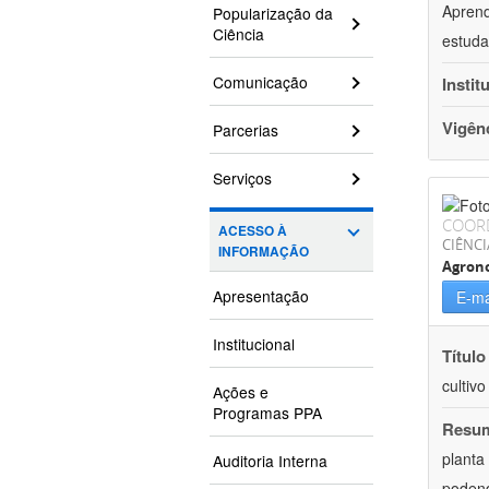
Aprend
Popularização da
Ciência
estuda
Comunicação
Instit
Vigên
Parcerias
Serviços
COOR
ACESSO À
CIÊNCI
INFORMAÇÃO
Agron
Apresentação
E-ma
Institucional
Título
cultiv
Ações e
Programas PPA
Resu
planta
Auditoria Interna
podend