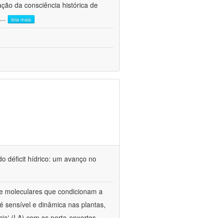
ão da consciência histórica de
...
leia mais
o déficit hídrico: um avanço no
s e moleculares que condicionam a
é sensível e dinâmica nas plantas,
cia' (LA) com os porta-enxertos