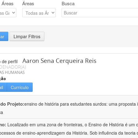
 Áreas
Áreas
Busca
rar
Limpar Filtros
Aaron Sena Cerqueira Reis
DENADOR(A)
IAS HUMANAS
ção
il
Currículo
 do Projeto:
ensino de história para estudantes surdos: uma proposta i
ca
mo:
Localizado em uma zona de fronteiras, o Ensino de História é um
ocessos de ensino-aprendizagem da História. Sob influência da teoria d