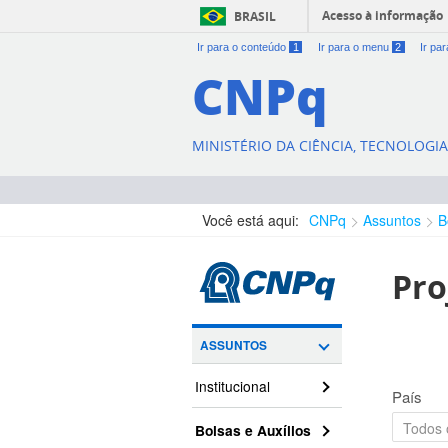
Acesso à informação
BRASIL
Ir para o conteúdo
1
Ir para o menu
2
Ir pa
CNPq
MINISTÉRIO DA CIÊNCIA, TECNOLOGI
Você está aqui:
CNPq
Assuntos
B
Pro
ASSUNTOS
Institucional
País
Bolsas e Auxílios