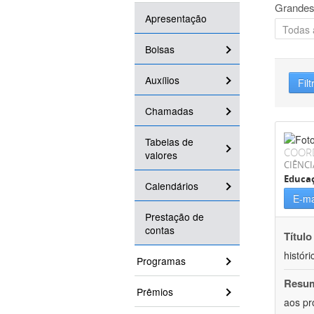
Grandes
Apresentação
Bolsas
Auxílios
Filt
Chamadas
Tabelas de
COOR
valores
CIÊNC
Educa
Calendários
E-ma
Prestação de
contas
Título
históri
Programas
Resu
Prêmios
aos pr