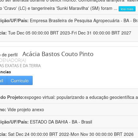
ro 'Cravo' (LC) e tangerineira 'Sunki Maravilha' (SM) foram
...
leia mais
uição/UF/País:
Empresa Brasileira de Pesquisa Agropecuária - BA - Bra
cia:
Tue Dec 05 00:00:00 BRT 2023-Fri Dec 31 00:00:00 BRT 2027
Acácia Bastos Couto Pinto
DENADOR(A)
AS EXATAS E DA TERRA
ncias
il
Currículo
 do Projeto:
expogeo virtual: popularizando a educação geocientífica a
mo:
Vide projeto anexo
uição/UF/País:
ESTADO DA BAHIA - BA - Brasil
cia:
Sat Dec 24 00:00:00 BRT 2022-Mon Nov 30 00:00:00 BRT 2026