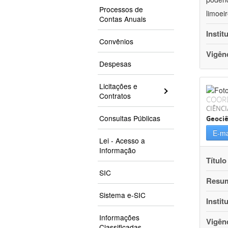
Processos de
limoei
Contas Anuais
Instit
Convênios
Vigên
Despesas
Licitações e
Contratos
COOR
CIÊNCI
Consultas Públicas
Geociê
E-ma
Lei - Acesso a
Informação
Título
SIC
Resu
Sistema e-SIC
Instit
Informações
Vigên
Classificadas