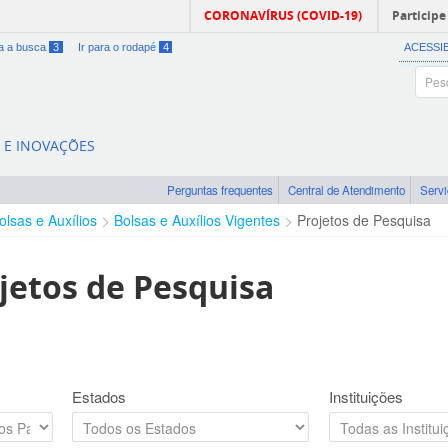
CORONAVÍRUS (COVID-19)
Participe
ra a busca
3
Ir para o rodapé
4
ACESSI
A E INOVAÇÕES
Perguntas frequentes
Central de Atendimento
Serv
olsas e Auxílios
Bolsas e Auxílios Vigentes
Projetos de Pesquisa
jetos de Pesquisa
Estados
Instituições