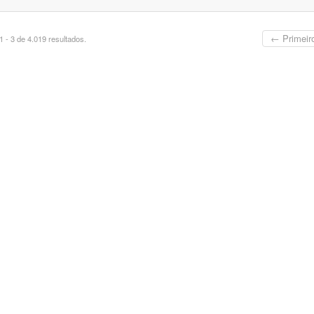
← Primeir
 - 3 de 4.019 resultados.