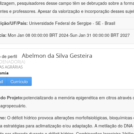
izagem, pesquisadores desse campo têm se debruçado sobre a formaç
ntes e professores. Apesar da valorização e incorporação desses sujei
uição/UF/País:
Universidade Federal de Sergipe - SE - Brasil
cia:
Mon Jan 08 00:00:00 BRT 2024-Sun Jan 31 00:00:00 BRT 2027
Abelmon da Silva Gesteira
DENADOR(A)
AS AGRÁRIAS
omia
il
Currículo
 do Projeto:
potencializando a memória epigenética em citros através d
o agropecuário.
mo:
O déficit hídrico provoca alterações morfofisiológicas, bioquímica
 a estratégias para aclimatização e/ou adaptação. A metilação do DNA 
o ser alterada durante o déficit hídrico. Combinações laranjeira 'Valên