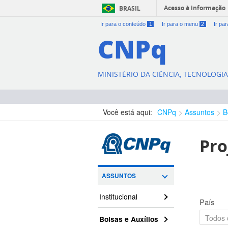
Acesso à informação
BRASIL
Ir para o conteúdo
1
Ir para o menu
2
Ir pa
CNPq
MINISTÉRIO DA CIÊNCIA, TECNOLOGI
Você está aqui:
CNPq
Assuntos
B
Pro
ASSUNTOS
Institucional
País
Bolsas e Auxílios