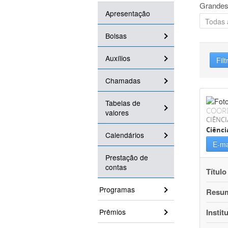
Grandes
Apresentação
Bolsas
Auxílios
Filt
Chamadas
Tabelas de
COOR
valores
CIÊNCI
Ciênci
Calendários
E-ma
Prestação de
contas
Título
Programas
Resu
Prêmios
Instit