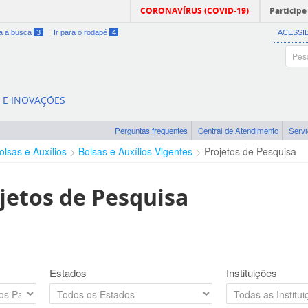
CORONAVÍRUS (COVID-19)
Participe
ra a busca
3
Ir para o rodapé
4
ACESSI
A E INOVAÇÕES
Perguntas frequentes
Central de Atendimento
Serv
olsas e Auxílios
Bolsas e Auxílios Vigentes
Projetos de Pesquisa
jetos de Pesquisa
Estados
Instituições