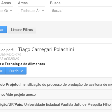
 Áreas
Áreas
Busca
rar
Limpar Filtros
Tiago Carregari Polachini
DENADOR(A)
AS AGRÁRIAS
a e Tecnologia de Alimentos
il
Currículo
 do Projeto:
intensificação do processo de produção de azeitona de me
mo:
Vide projeto anexo
uição/UF/País:
Universidade Estadual Paulista Júlio de Mesquita Filho -