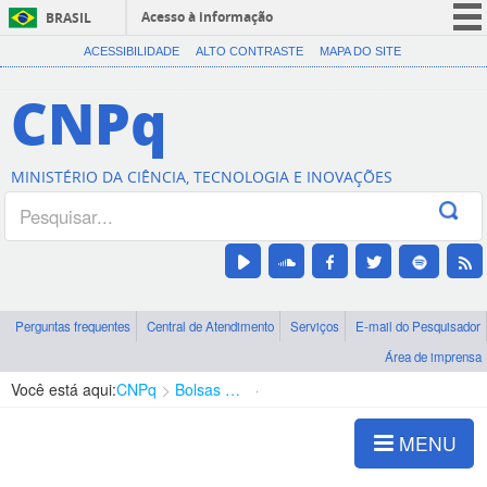
Acesso à informação
BRASIL
CORONAVÍRUS (COVID-19)
ACESSIBILIDADE
ALTO CONTRASTE
MAPA DO SITE
Participe
CNPq
Serviços
Legislação
MINISTÉRIO DA CIÊNCIA, TECNOLOGIA E INOVAÇÕES
Canais
Perguntas frequentes
Central de Atendimento
Serviços
E-mail do Pesquisador
Área de imprensa
Você está aqui:
CNPq
Bolsas e Auxílios Vigentes
Projetos de Pesquisa
MENU