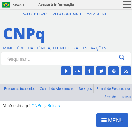
Acesso à informação
BRASIL
CORONAVÍRUS (COVID-19)
ACESSIBILIDADE
ALTO CONTRASTE
MAPA DO SITE
Participe
CNPq
Serviços
Legislação
MINISTÉRIO DA CIÊNCIA, TECNOLOGIA E INOVAÇÕES
Canais
Perguntas frequentes
Central de Atendimento
Serviços
E-mail do Pesquisador
Área de imprensa
Você está aqui:
CNPq
Bolsas e Auxílios Vigentes
Projetos de Pesquisa
MENU