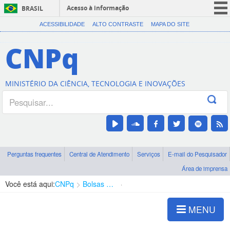
Acesso à informação
BRASIL
CORONAVÍRUS (COVID-19)
ACESSIBILIDADE
ALTO CONTRASTE
MAPA DO SITE
Participe
CNPq
Serviços
Legislação
MINISTÉRIO DA CIÊNCIA, TECNOLOGIA E INOVAÇÕES
Canais
Perguntas frequentes
Central de Atendimento
Serviços
E-mail do Pesquisador
Área de imprensa
Você está aqui:
CNPq
Bolsas e Auxílios Vigentes
Projetos de Pesquisa
MENU