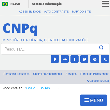
Acesso à informação
BRASIL
CORONAVÍRUS (COVID-19)
ACESSIBILIDADE
ALTO CONTRASTE
MAPA DO SITE
Participe
CNPq
Serviços
Legislação
MINISTÉRIO DA CIÊNCIA, TECNOLOGIA E INOVAÇÕES
Canais
Perguntas frequentes
Central de Atendimento
Serviços
E-mail do Pesquisador
Área de imprensa
Você está aqui:
CNPq
Bolsas e Auxílios Vigentes
Projetos de Pesquisa
MENU