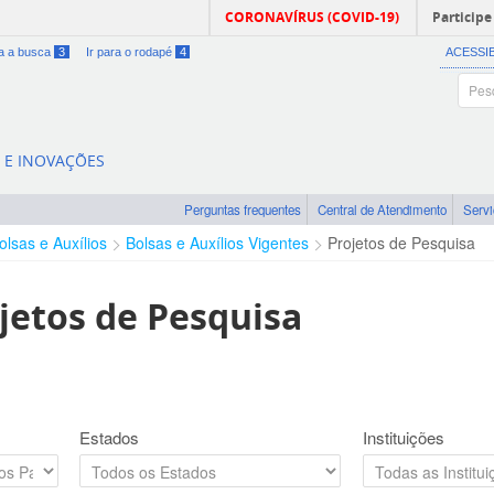
CORONAVÍRUS (COVID-19)
Participe
ra a busca
3
Ir para o rodapé
4
ACESSI
A E INOVAÇÕES
Perguntas frequentes
Central de Atendimento
Serv
olsas e Auxílios
Bolsas e Auxílios Vigentes
Projetos de Pesquisa
jetos de Pesquisa
Estados
Instituições