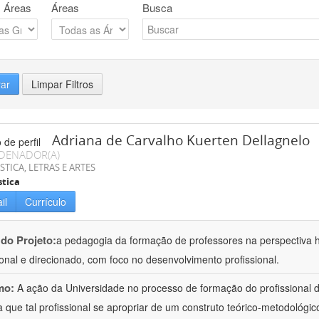
 Áreas
Áreas
Busca
rar
Limpar Filtros
Adriana de Carvalho Kuerten Dellagnelo
DENADOR(A)
STICA, LETRAS E ARTES
stica
il
Currículo
 do Projeto:
a pedagogia da formação de professores na perspectiva his
ional e direcionado, com foco no desenvolvimento profissional.
mo:
A ação da Universidade no processo de formação do profissional d
 que tal profissional se apropriar de um construto teórico-metodológico