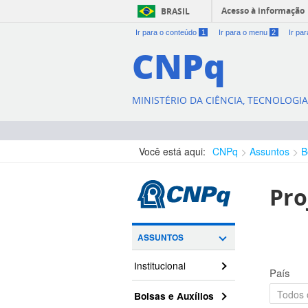
Acesso à informação
BRASIL
Ir para o conteúdo
1
Ir para o menu
2
Ir pa
CNPq
MINISTÉRIO DA CIÊNCIA, TECNOLOGI
Você está aqui:
CNPq
Assuntos
B
Pro
ASSUNTOS
Institucional
País
Bolsas e Auxílios