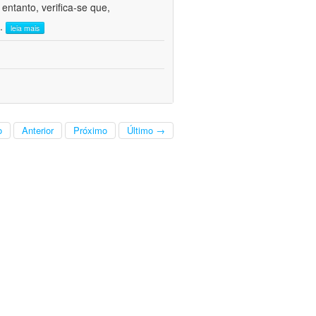
ntanto, verifica-se que,
..
leia mais
o
Anterior
Próximo
Último →