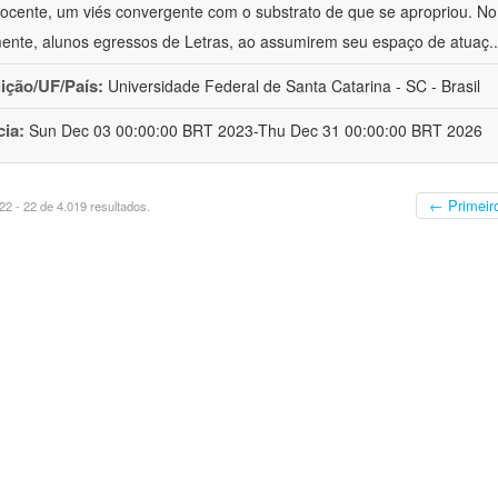
ocente, um viés convergente com o substrato de que se apropriou. No e
mente, alunos egressos de Letras, ao assumirem seu espaço de atuaç
.
uição/UF/País:
Universidade Federal de Santa Catarina - SC - Brasil
cia:
Sun Dec 03 00:00:00 BRT 2023-Thu Dec 31 00:00:00 BRT 2026
← Primeir
2 - 22 de 4.019 resultados.