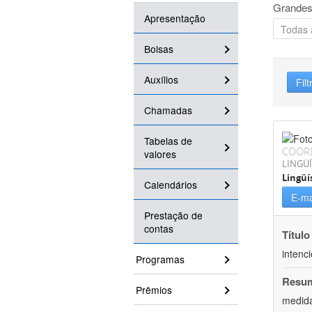
Grandes
Apresentação
Bolsas
Auxílios
Filt
Chamadas
Tabelas de
COOR
valores
LINGÜÍ
Lingüí
Calendários
E-ma
Prestação de
contas
Título
intenc
Programas
Resu
Prêmios
medida