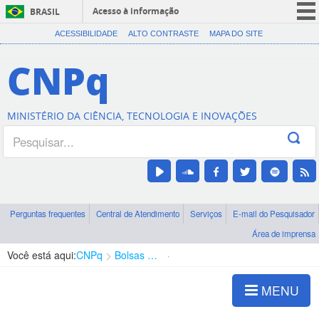
Acesso à informação
BRASIL
CORONAVÍRUS (COVID-19)
ACESSIBILIDADE
ALTO CONTRASTE
MAPA DO SITE
Participe
CNPq
Serviços
Legislação
MINISTÉRIO DA CIÊNCIA, TECNOLOGIA E INOVAÇÕES
Canais
Perguntas frequentes
Central de Atendimento
Serviços
E-mail do Pesquisador
Área de imprensa
Você está aqui:
CNPq
Bolsas e Auxílios Vigentes
Projetos de Pesquisa
MENU