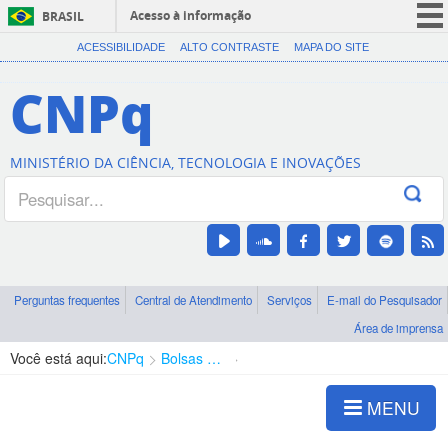
Acesso à informação
BRASIL
CORONAVÍRUS (COVID-19)
ACESSIBILIDADE
ALTO CONTRASTE
MAPA DO SITE
Participe
CNPq
Serviços
Legislação
MINISTÉRIO DA CIÊNCIA, TECNOLOGIA E INOVAÇÕES
Canais
Perguntas frequentes
Central de Atendimento
Serviços
E-mail do Pesquisador
Área de imprensa
Você está aqui:
CNPq
Bolsas e Auxílios Vigentes
Projetos de Pesquisa
MENU