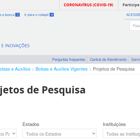
CORONAVÍRUS (COVID-19)
Participe
ra a busca
3
Ir para o rodapé
4
ACESSI
A E INOVAÇÕES
Perguntas frequentes
Central de Atendimento
Serv
olsas e Auxílios
Bolsas e Auxílios Vigentes
Projetos de Pesquisa
jetos de Pesquisa
Estados
Instituições