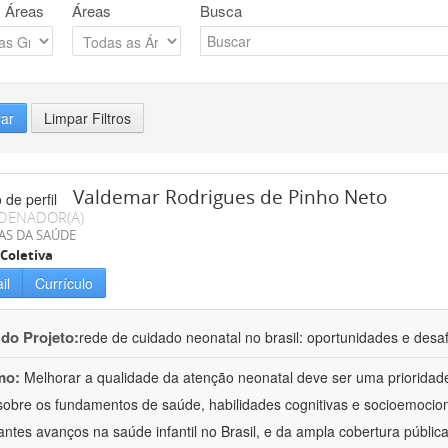
 Áreas
Áreas
Busca
rar
Limpar Filtros
Valdemar Rodrigues de Pinho Neto
DENADOR(A)
AS DA SAÚDE
Coletiva
il
Currículo
 do Projeto:
rede de cuidado neonatal no brasil: oportunidades e desa
mo:
Melhorar a qualidade da atenção neonatal deve ser uma prioridade 
 sobre os fundamentos de saúde, habilidades cognitivas e socioemocion
antes avanços na saúde infantil no Brasil, e da ampla cobertura públi