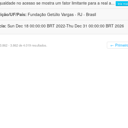
gualdade no acesso se mostra um fator limitante para a real a
...
leia ma
uição/UF/País:
Fundação Getúlio Vargas - RJ - Brasil
cia:
Sun Dec 18 00:00:00 BRT 2022-Thu Dec 31 00:00:00 BRT 2026
← Primeir
.862 - 3.862 de 4.019 resultados.