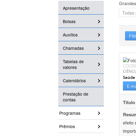
Grandes
Apresentação
Bolsas
Auxílios
Filt
Chamadas
Tabelas de
COOR
valores
CIÊNCI
Saúde 
Calendários
E-ma
Prestação de
contas
Título
Programas
Resu
efeito
Prêmios
import