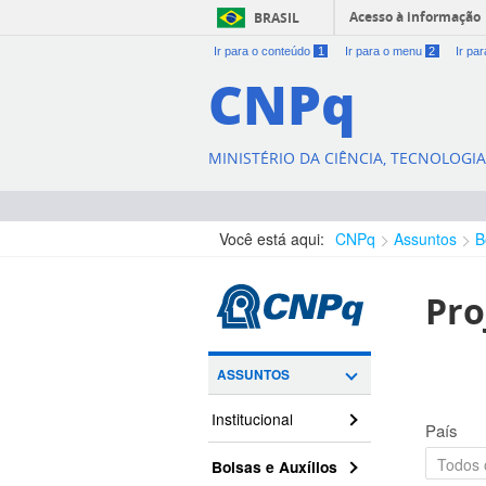
Acesso à informação
BRASIL
Ir para o conteúdo
1
Ir para o menu
2
Ir pa
CNPq
MINISTÉRIO DA CIÊNCIA, TECNOLOGI
Você está aqui:
CNPq
Assuntos
B
Pro
ASSUNTOS
Institucional
País
Bolsas e Auxílios