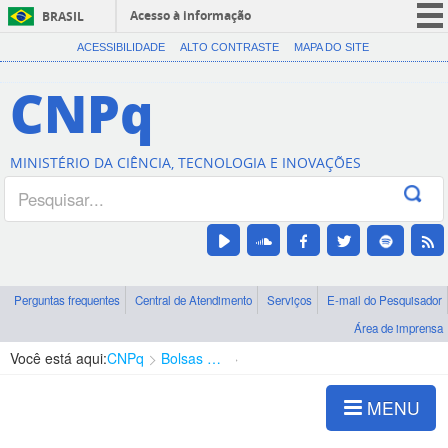
Acesso à informação
BRASIL
CORONAVÍRUS (COVID-19)
ACESSIBILIDADE
ALTO CONTRASTE
MAPA DO SITE
Participe
CNPq
Serviços
Legislação
MINISTÉRIO DA CIÊNCIA, TECNOLOGIA E INOVAÇÕES
Canais
Perguntas frequentes
Central de Atendimento
Serviços
E-mail do Pesquisador
Área de imprensa
Você está aqui:
CNPq
Bolsas e Auxílios Vigentes
Projetos de Pesquisa
MENU