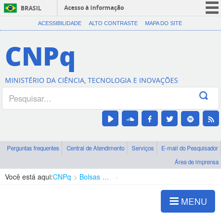
Acesso à informação
BRASIL
CORONAVÍRUS (COVID-19)
ACESSIBILIDADE
ALTO CONTRASTE
MAPA DO SITE
Participe
CNPq
Serviços
Legislação
MINISTÉRIO DA CIÊNCIA, TECNOLOGIA E INOVAÇÕES
Canais
Perguntas frequentes
Central de Atendimento
Serviços
E-mail do Pesquisador
Área de imprensa
Você está aqui:
CNPq
Bolsas e Auxílios Vigentes
Projetos de Pesquisa
MENU