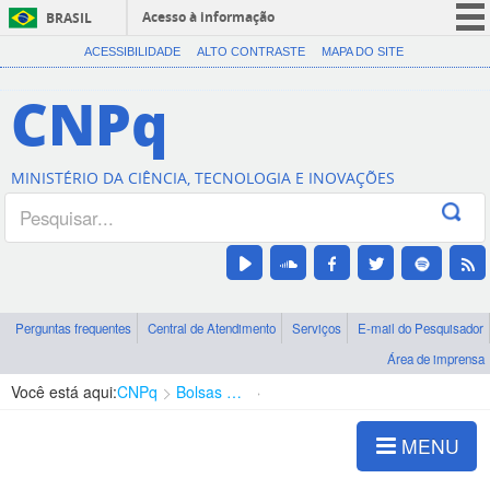
Acesso à informação
BRASIL
CORONAVÍRUS (COVID-19)
ACESSIBILIDADE
ALTO CONTRASTE
MAPA DO SITE
Participe
CNPq
Serviços
Legislação
MINISTÉRIO DA CIÊNCIA, TECNOLOGIA E INOVAÇÕES
Canais
Perguntas frequentes
Central de Atendimento
Serviços
E-mail do Pesquisador
Área de imprensa
Você está aqui:
CNPq
Bolsas e Auxílios Vigentes
Projetos de Pesquisa
MENU