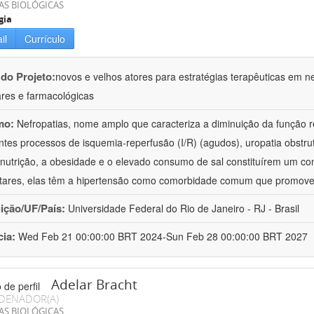
AS BIOLÓGICAS
gia
il
Currículo
 do Projeto:
novos e velhos atores para estratégias terapêuticas em nef
ares e farmacológicas
mo:
Nefropatias, nome amplo que caracteriza a diminuição da função r
ntes processos de isquemia-reperfusão (I/R) (agudos), uropatia obstrut
nutrição, a obesidade e o elevado consumo de sal constituírem um con
tares, elas têm a hipertensão como comorbidade comum que promov
uição/UF/País:
Universidade Federal do Rio de Janeiro - RJ - Brasil
cia:
Wed Feb 21 00:00:00 BRT 2024-Sun Feb 28 00:00:00 BRT 2027
Adelar Bracht
DENADOR(A)
AS BIOLÓGICAS