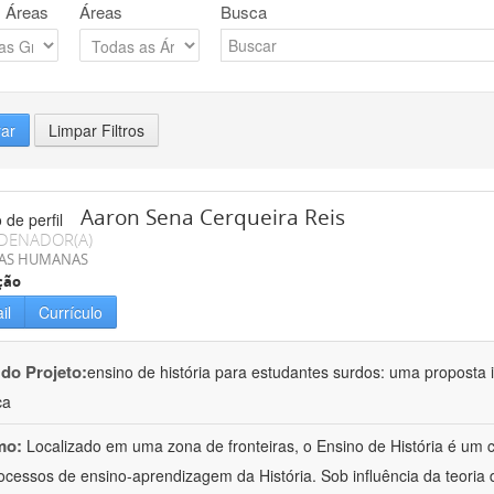
 Áreas
Áreas
Busca
rar
Limpar Filtros
Aaron Sena Cerqueira Reis
DENADOR(A)
IAS HUMANAS
ção
il
Currículo
 do Projeto:
ensino de história para estudantes surdos: uma proposta i
ca
mo:
Localizado em uma zona de fronteiras, o Ensino de História é um
ocessos de ensino-aprendizagem da História. Sob influência da teoria d