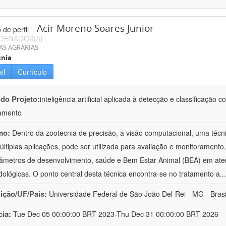
Acir Moreno Soares Junior
DENADOR(A)
AS AGRÁRIAS
cnia
il
Currículo
 do Projeto:
inteligência artificial aplicada à detecção e classificaçã
amento
mo:
Dentro da zootecnia de precisão, a visão computacional, uma técni
ltiplas aplicações, pode ser utilizada para avaliação e monitoramento, 
âmetros de desenvolvimento, saúde e Bem Estar Animal (BEA) em ate
ológicas. O ponto central desta técnica encontra-se no tratamento a
..
uição/UF/País:
Universidade Federal de São João Del-Rei - MG - Brasi
cia:
Tue Dec 05 00:00:00 BRT 2023-Thu Dec 31 00:00:00 BRT 2026