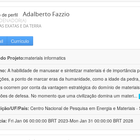
Adalberto Fazzio
DENADOR(A)
AS EXATAS E DA TERRA
il
Currículo
 do Projeto:
materials informatics
mo:
A habilidade de manusear e sintetizar materiais é de importância 
zações, a ponto de marcar eras da humanidade, como a idade da pedra, 
es ocorrem por conta da vantagem estratégica do domínio de materiais,
ções de defesa. No momento que uma civilização domina um materi
...
uição/UF/País:
Centro Nacional de Pesquisa em Energia e Materiais - S
cia:
Fri Jan 06 00:00:00 BRT 2023-Mon Jan 31 00:00:00 BRT 2028