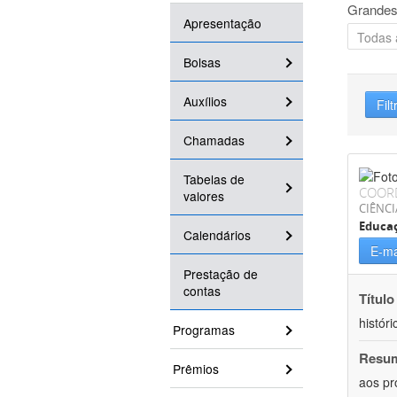
Grandes
Apresentação
Bolsas
Auxílios
Filt
Chamadas
Tabelas de
COOR
valores
CIÊNC
Educa
Calendários
E-ma
Prestação de
contas
Título
históri
Programas
Resu
Prêmios
aos pr