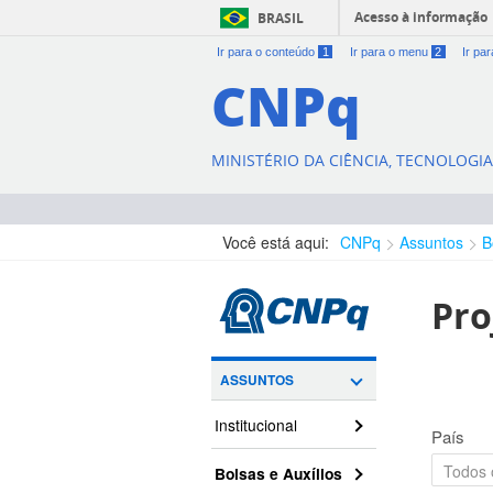
Acesso à informação
BRASIL
Ir para o conteúdo
1
Ir para o menu
2
Ir pa
CNPq
MINISTÉRIO DA CIÊNCIA, TECNOLOGI
Você está aqui:
CNPq
Assuntos
B
Pro
ASSUNTOS
Institucional
País
Bolsas e Auxílios