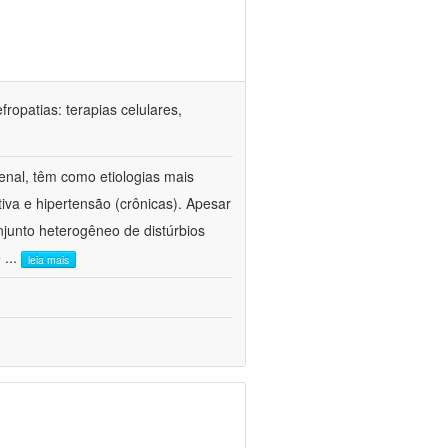
ropatias: terapias celulares,
enal, têm como etiologias mais
iva e hipertensão (crônicas). Apesar
junto heterogêneo de distúrbios
e
...
leia mais