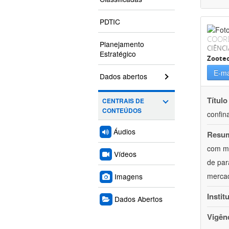
PDTIC
COOR
Planejamento
CIÊNCI
Estratégico
Zoote
E-ma
Dados abertos
Título
CENTRAIS DE
CONTEÚDOS
confin
Áudios
Resu
com mú
Vídeos
de par
mercad
Imagens
Instit
Dados Abertos
Vigên