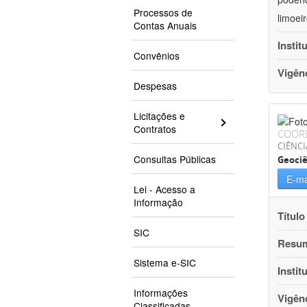
Processos de
limoei
Contas Anuais
Instit
Convênios
Vigên
Despesas
Licitações e
Contratos
COOR
CIÊNCI
Consultas Públicas
Geociê
E-ma
Lei - Acesso a
Informação
Título
SIC
Resu
Sistema e-SIC
Instit
Informações
Vigên
Classificadas