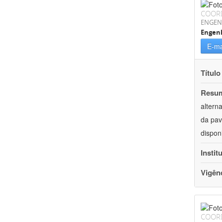
COOR
ENGEN
Engenh
E-ma
Título
Resu
altern
da pav
dispon
Instit
Vigên
COOR