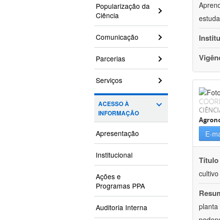
Aprend
Popularização da
Ciência
estuda
Comunicação
Instit
Vigên
Parcerias
Serviços
COOR
ACESSO À
CIÊNCI
INFORMAÇÃO
Agron
Apresentação
E-ma
Institucional
Título
cultiv
Ações e
Programas PPA
Resu
planta
Auditoria Interna
podend