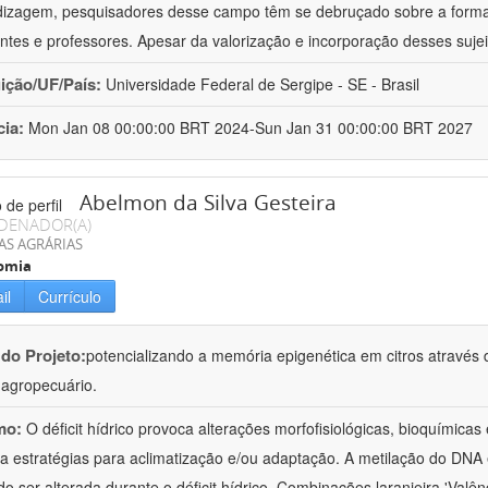
izagem, pesquisadores desse campo têm se debruçado sobre a formaç
ntes e professores. Apesar da valorização e incorporação desses sujei
uição/UF/País:
Universidade Federal de Sergipe - SE - Brasil
cia:
Mon Jan 08 00:00:00 BRT 2024-Sun Jan 31 00:00:00 BRT 2027
Abelmon da Silva Gesteira
DENADOR(A)
AS AGRÁRIAS
omia
il
Currículo
 do Projeto:
potencializando a memória epigenética em citros através d
o agropecuário.
mo:
O déficit hídrico provoca alterações morfofisiológicas, bioquímica
 a estratégias para aclimatização e/ou adaptação. A metilação do DNA 
o ser alterada durante o déficit hídrico. Combinações laranjeira 'Valên