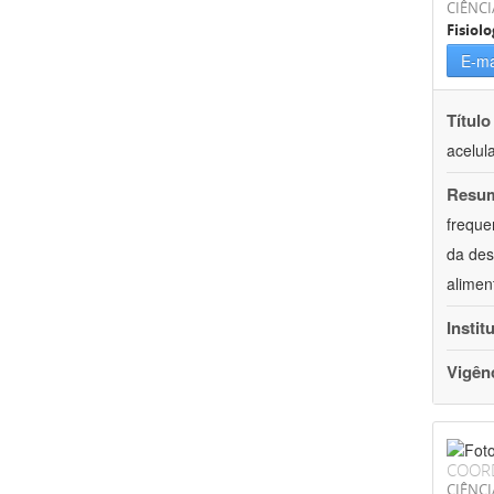
CIÊNCI
Fisiolo
E-ma
Título
acelul
Resu
freque
da des
alimen
Instit
Vigên
COOR
CIÊNCI