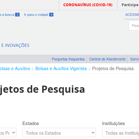
CORONAVÍRUS (COVID-19)
Participe
ra a busca
3
Ir para o rodapé
4
ACESSI
A E INOVAÇÕES
Perguntas frequentes
Central de Atendimento
Serv
olsas e Auxílios
Bolsas e Auxílios Vigentes
Projetos de Pesquisa
jetos de Pesquisa
Estados
Instituições