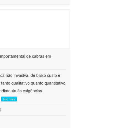
o comportamental de cabras em
ca não invasiva, de baixo custo e
tanto qualitativo quanto quantitativo,
ndimento às exigências
.
leia mais
l