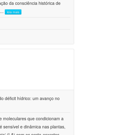
ão da consciência histórica de
...
leia mais
o déficit hídrico: um avanço no
s e moleculares que condicionam a
é sensível e dinâmica nas plantas,
cia' (LA) com os porta-enxertos