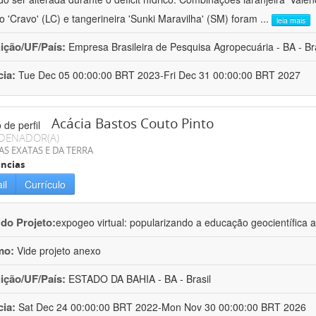
ro 'Cravo' (LC) e tangerineira 'Sunki Maravilha' (SM) foram
...
leia mais
uição/UF/País:
Empresa Brasileira de Pesquisa Agropecuária - BA - Bra
cia:
Tue Dec 05 00:00:00 BRT 2023-Fri Dec 31 00:00:00 BRT 2027
Acácia Bastos Couto Pinto
DENADOR(A)
AS EXATAS E DA TERRA
ncias
il
Currículo
 do Projeto:
expogeo virtual: popularizando a educação geocientífica a
mo:
Vide projeto anexo
uição/UF/País:
ESTADO DA BAHIA - BA - Brasil
cia:
Sat Dec 24 00:00:00 BRT 2022-Mon Nov 30 00:00:00 BRT 2026