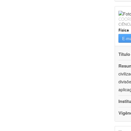
COOR
CIÊNCI
Física
E-ma
Título
Resu
civili
divisõ
aplica
Instit
Vigên