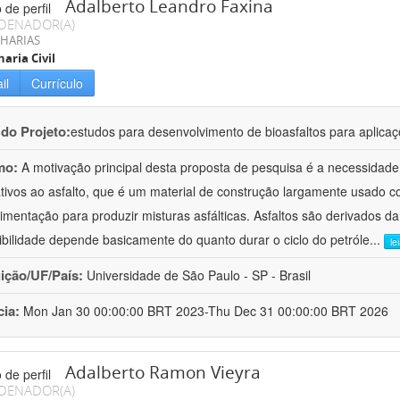
Adalberto Leandro Faxina
DENADOR(A)
HARIAS
aria Civil
il
Currículo
 do Projeto:
estudos para desenvolvimento de bioasfaltos para aplic
mo:
A motivação principal desta proposta de pesquisa é a necessidade
ativos ao asfalto, que é um material de construção largamente usado 
imentação para produzir misturas asfálticas. Asfaltos são derivados da
ibilidade depende basicamente do quanto durar o ciclo do petróle
...
le
uição/UF/País:
Universidade de São Paulo - SP - Brasil
cia:
Mon Jan 30 00:00:00 BRT 2023-Thu Dec 31 00:00:00 BRT 2026
Adalberto Ramon Vieyra
DENADOR(A)