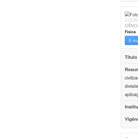
COOR
CIÊNCI
Física
E-ma
Título
Resu
civili
divisõ
aplica
Instit
Vigên