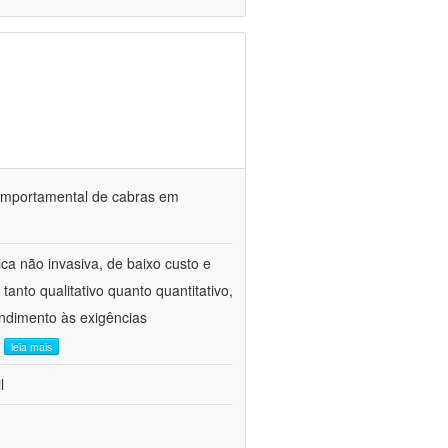
o comportamental de cabras em
ca não invasiva, de baixo custo e
tanto qualitativo quanto quantitativo,
ndimento às exigências
.
leia mais
l