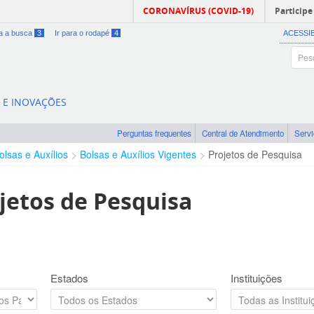
CORONAVÍRUS (COVID-19)
Participe
ra a busca
3
Ir para o rodapé
4
ACESSI
A E INOVAÇÕES
Perguntas frequentes
Central de Atendimento
Serv
olsas e Auxílios
Bolsas e Auxílios Vigentes
Projetos de Pesquisa
jetos de Pesquisa
Estados
Instituições