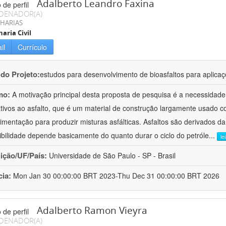
Adalberto Leandro Faxina
DENADOR(A)
HARIAS
aria Civil
il
Currículo
 do Projeto:
estudos para desenvolvimento de bioasfaltos para aplic
mo:
A motivação principal desta proposta de pesquisa é a necessidade
ativos ao asfalto, que é um material de construção largamente usado 
imentação para produzir misturas asfálticas. Asfaltos são derivados da
ibilidade depende basicamente do quanto durar o ciclo do petróle
...
le
uição/UF/País:
Universidade de São Paulo - SP - Brasil
cia:
Mon Jan 30 00:00:00 BRT 2023-Thu Dec 31 00:00:00 BRT 2026
Adalberto Ramon Vieyra
DENADOR(A)