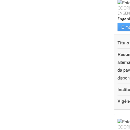
COOR
ENGEN
Engenh
E-ma
Título
Resu
altern
da pav
dispon
Instit
Vigên
COOR