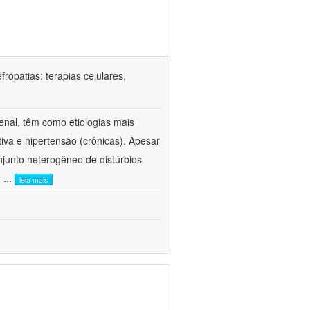
ropatias: terapias celulares,
enal, têm como etiologias mais
iva e hipertensão (crônicas). Apesar
junto heterogêneo de distúrbios
e
...
leia mais