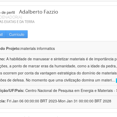
Adalberto Fazzio
DENADOR(A)
AS EXATAS E DA TERRA
il
Currículo
 do Projeto:
materials informatics
mo:
A habilidade de manusear e sintetizar materiais é de importância 
zações, a ponto de marcar eras da humanidade, como a idade da pedra, 
es ocorrem por conta da vantagem estratégica do domínio de materiais,
ções de defesa. No momento que uma civilização domina um materi
...
uição/UF/País:
Centro Nacional de Pesquisa em Energia e Materiais - S
cia:
Fri Jan 06 00:00:00 BRT 2023-Mon Jan 31 00:00:00 BRT 2028