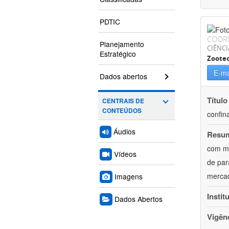
PDTIC
COOR
Planejamento
CIÊNCI
Estratégico
Zoote
E-ma
Dados abertos
Título
CENTRAIS DE
CONTEÚDOS
confin
Áudios
Resu
com mú
Vídeos
de par
mercad
Imagens
Instit
Dados Abertos
Vigên