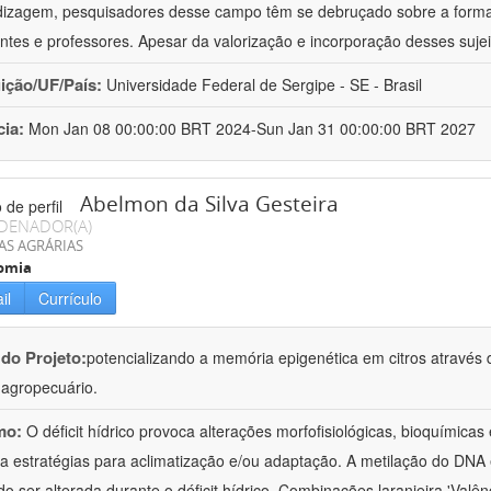
izagem, pesquisadores desse campo têm se debruçado sobre a formaç
ntes e professores. Apesar da valorização e incorporação desses sujei
uição/UF/País:
Universidade Federal de Sergipe - SE - Brasil
cia:
Mon Jan 08 00:00:00 BRT 2024-Sun Jan 31 00:00:00 BRT 2027
Abelmon da Silva Gesteira
DENADOR(A)
AS AGRÁRIAS
omia
il
Currículo
 do Projeto:
potencializando a memória epigenética em citros através d
o agropecuário.
mo:
O déficit hídrico provoca alterações morfofisiológicas, bioquímica
 a estratégias para aclimatização e/ou adaptação. A metilação do DNA 
o ser alterada durante o déficit hídrico. Combinações laranjeira 'Valên