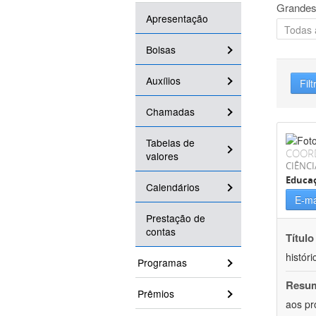
Grandes
Apresentação
Bolsas
Auxílios
Filt
Chamadas
Tabelas de
COOR
valores
CIÊNC
Educa
Calendários
E-ma
Prestação de
contas
Título
históri
Programas
Resu
Prêmios
aos pr