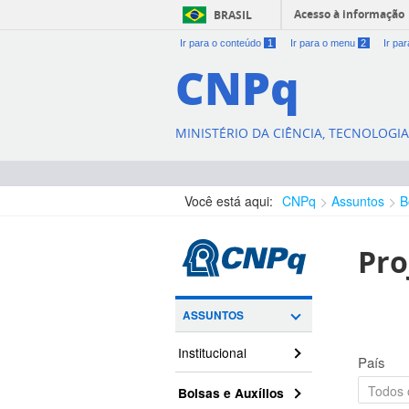
Acesso à informação
BRASIL
Ir para o conteúdo
1
Ir para o menu
2
Ir pa
CNPq
MINISTÉRIO DA CIÊNCIA, TECNOLOGI
Você está aqui:
CNPq
Assuntos
B
Pro
ASSUNTOS
Institucional
País
Bolsas e Auxílios