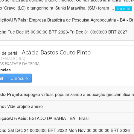
ro 'Cravo' (LC) e tangerineira 'Sunki Maravilha' (SM) foram
...
leia mais
uição/UF/País:
Empresa Brasileira de Pesquisa Agropecuária - BA - Bra
cia:
Tue Dec 05 00:00:00 BRT 2023-Fri Dec 31 00:00:00 BRT 2027
Acácia Bastos Couto Pinto
DENADOR(A)
AS EXATAS E DA TERRA
ncias
il
Currículo
 do Projeto:
expogeo virtual: popularizando a educação geocientífica a
mo:
Vide projeto anexo
uição/UF/País:
ESTADO DA BAHIA - BA - Brasil
cia:
Sat Dec 24 00:00:00 BRT 2022-Mon Nov 30 00:00:00 BRT 2026