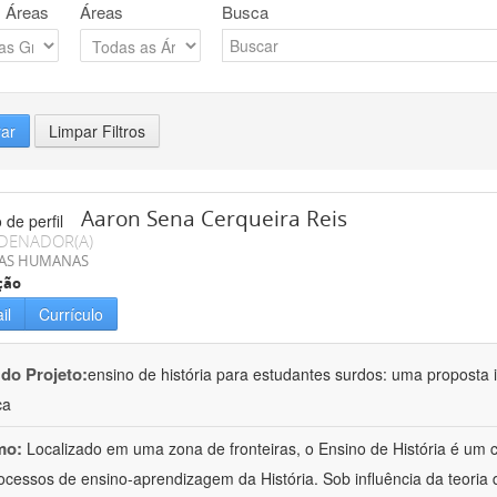
 Áreas
Áreas
Busca
rar
Limpar Filtros
Aaron Sena Cerqueira Reis
DENADOR(A)
IAS HUMANAS
ção
il
Currículo
 do Projeto:
ensino de história para estudantes surdos: uma proposta i
ca
mo:
Localizado em uma zona de fronteiras, o Ensino de História é um
ocessos de ensino-aprendizagem da História. Sob influência da teoria d