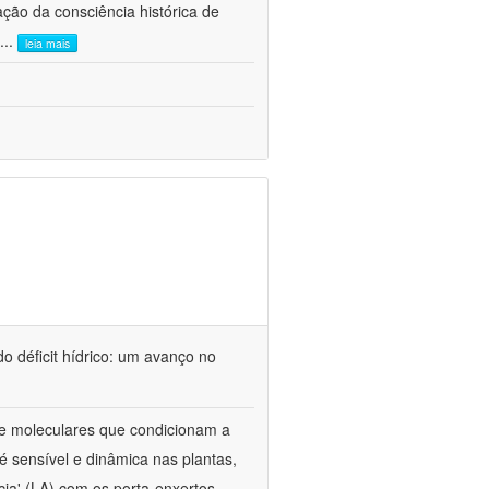
ão da consciência histórica de
...
leia mais
o déficit hídrico: um avanço no
s e moleculares que condicionam a
é sensível e dinâmica nas plantas,
cia' (LA) com os porta-enxertos