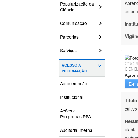
Aprend
Popularização da
Ciência
estuda
Comunicação
Instit
Vigên
Parcerias
Serviços
COOR
ACESSO À
CIÊNCI
INFORMAÇÃO
Agron
Apresentação
E-ma
Institucional
Título
cultiv
Ações e
Programas PPA
Resu
planta
Auditoria Interna
podend