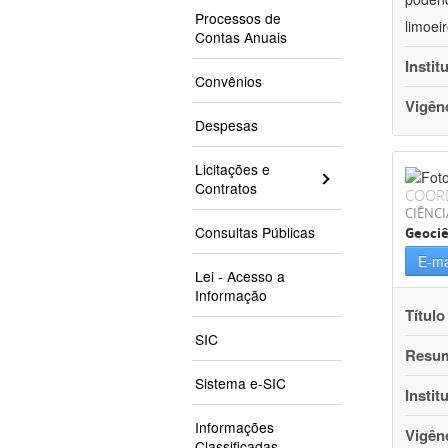
Processos de
limoei
Contas Anuais
Instit
Convênios
Vigên
Despesas
Licitações e
Contratos
COOR
CIÊNCI
Consultas Públicas
Geociê
E-ma
Lei - Acesso a
Informação
Título
SIC
Resu
Sistema e-SIC
Instit
Informações
Vigên
Classificadas