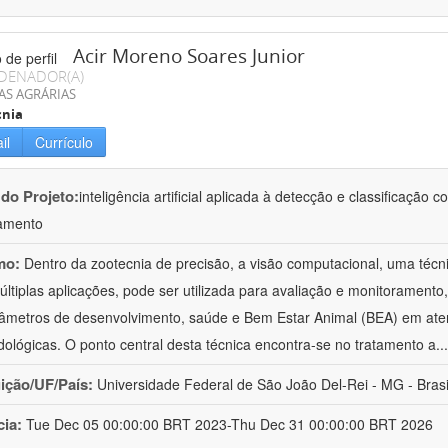
Acir Moreno Soares Junior
DENADOR(A)
AS AGRÁRIAS
cnia
il
Currículo
 do Projeto:
inteligência artificial aplicada à detecção e classificaçã
amento
mo:
Dentro da zootecnia de precisão, a visão computacional, uma técni
ltiplas aplicações, pode ser utilizada para avaliação e monitoramento, 
âmetros de desenvolvimento, saúde e Bem Estar Animal (BEA) em ate
ológicas. O ponto central desta técnica encontra-se no tratamento a
..
uição/UF/País:
Universidade Federal de São João Del-Rei - MG - Brasi
cia:
Tue Dec 05 00:00:00 BRT 2023-Thu Dec 31 00:00:00 BRT 2026