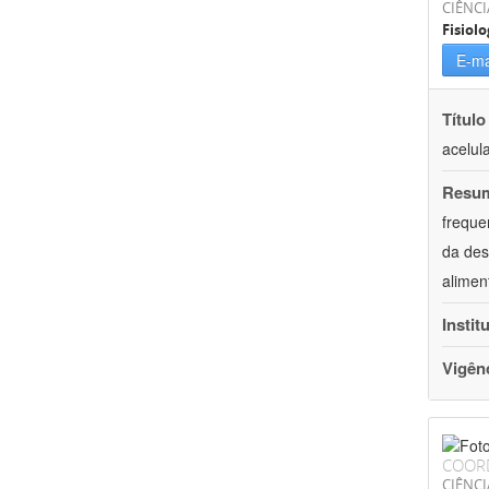
CIÊNCI
Fisiolo
E-ma
Título
acelul
Resu
freque
da des
alimen
Instit
Vigên
COOR
CIÊNCI