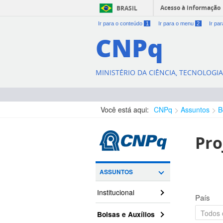
Acesso à informação
BRASIL
Ir para o conteúdo
1
Ir para o menu
2
Ir pa
CNPq
MINISTÉRIO DA CIÊNCIA, TECNOLOGI
Você está aqui:
CNPq
Assuntos
B
Pro
ASSUNTOS
Institucional
País
Bolsas e Auxílios