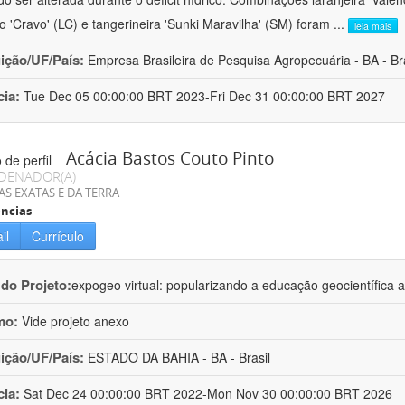
ro 'Cravo' (LC) e tangerineira 'Sunki Maravilha' (SM) foram
...
leia mais
uição/UF/País:
Empresa Brasileira de Pesquisa Agropecuária - BA - Bra
cia:
Tue Dec 05 00:00:00 BRT 2023-Fri Dec 31 00:00:00 BRT 2027
Acácia Bastos Couto Pinto
DENADOR(A)
AS EXATAS E DA TERRA
ncias
il
Currículo
 do Projeto:
expogeo virtual: popularizando a educação geocientífica a
mo:
Vide projeto anexo
uição/UF/País:
ESTADO DA BAHIA - BA - Brasil
cia:
Sat Dec 24 00:00:00 BRT 2022-Mon Nov 30 00:00:00 BRT 2026