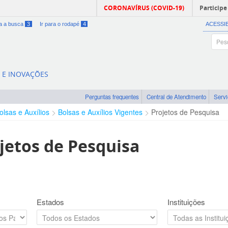
CORONAVÍRUS (COVID-19)
Participe
ra a busca
3
Ir para o rodapé
4
ACESSI
A E INOVAÇÕES
Perguntas frequentes
Central de Atendimento
Serv
olsas e Auxílios
Bolsas e Auxílios Vigentes
Projetos de Pesquisa
jetos de Pesquisa
Estados
Instituições