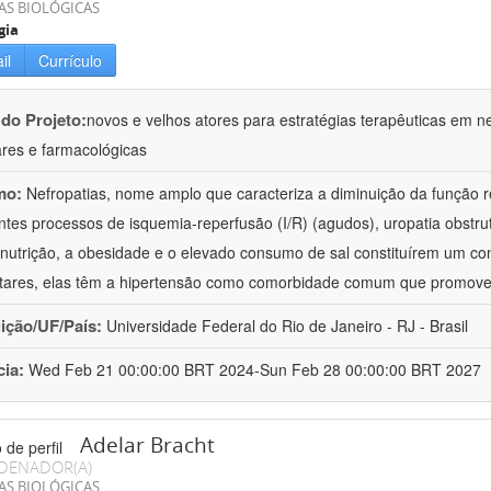
AS BIOLÓGICAS
gia
il
Currículo
 do Projeto:
novos e velhos atores para estratégias terapêuticas em nef
ares e farmacológicas
mo:
Nefropatias, nome amplo que caracteriza a diminuição da função r
ntes processos de isquemia-reperfusão (I/R) (agudos), uropatia obstrut
nutrição, a obesidade e o elevado consumo de sal constituírem um con
tares, elas têm a hipertensão como comorbidade comum que promov
uição/UF/País:
Universidade Federal do Rio de Janeiro - RJ - Brasil
cia:
Wed Feb 21 00:00:00 BRT 2024-Sun Feb 28 00:00:00 BRT 2027
Adelar Bracht
DENADOR(A)
AS BIOLÓGICAS