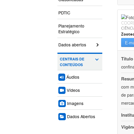
PDTIC
COOR
Planejamento
CIÊNCI
Estratégico
Zoote
E-ma
Dados abertos
Título
CENTRAIS DE
CONTEÚDOS
confin
Áudios
Resu
com mú
Vídeos
de par
mercad
Imagens
Instit
Dados Abertos
Vigên