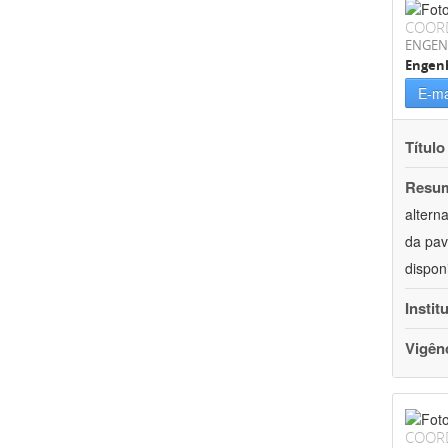
COOR
ENGEN
Engenh
E-ma
Título
Resu
altern
da pav
dispon
Instit
Vigên
COOR