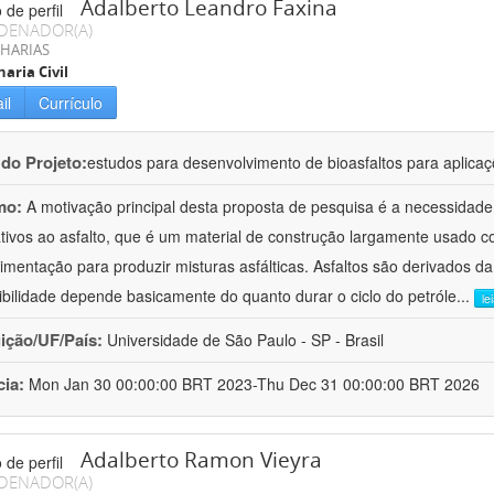
Adalberto Leandro Faxina
DENADOR(A)
HARIAS
aria Civil
il
Currículo
 do Projeto:
estudos para desenvolvimento de bioasfaltos para aplic
mo:
A motivação principal desta proposta de pesquisa é a necessidade
ativos ao asfalto, que é um material de construção largamente usado 
imentação para produzir misturas asfálticas. Asfaltos são derivados da
ibilidade depende basicamente do quanto durar o ciclo do petróle
...
le
uição/UF/País:
Universidade de São Paulo - SP - Brasil
cia:
Mon Jan 30 00:00:00 BRT 2023-Thu Dec 31 00:00:00 BRT 2026
Adalberto Ramon Vieyra
DENADOR(A)