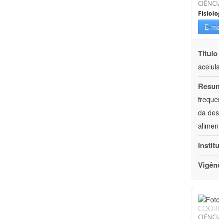
CIÊNCI
Fisiolo
E-ma
Título
acelul
Resu
freque
da des
alimen
Instit
Vigên
COOR
CIÊNCI