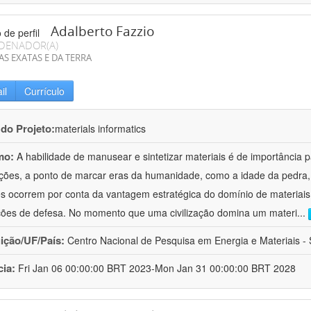
Adalberto Fazzio
DENADOR(A)
AS EXATAS E DA TERRA
il
Currículo
 do Projeto:
materials informatics
mo:
A habilidade de manusear e sintetizar materiais é de importância 
zações, a ponto de marcar eras da humanidade, como a idade da pedra, 
es ocorrem por conta da vantagem estratégica do domínio de materiais,
ções de defesa. No momento que uma civilização domina um materi
...
uição/UF/País:
Centro Nacional de Pesquisa em Energia e Materiais - S
cia:
Fri Jan 06 00:00:00 BRT 2023-Mon Jan 31 00:00:00 BRT 2028