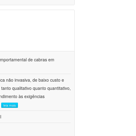
o comportamental de cabras em
ca não invasiva, de baixo custo e
tanto qualitativo quanto quantitativo,
ndimento às exigências
.
leia mais
l