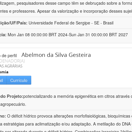
izagem, pesquisadores desse campo têm se debruçado sobre a formaç
ntes e professores. Apesar da valorização e incorporação desses sujei
uição/UF/País:
Universidade Federal de Sergipe - SE - Brasil
cia:
Mon Jan 08 00:00:00 BRT 2024-Sun Jan 31 00:00:00 BRT 2027
Abelmon da Silva Gesteira
DENADOR(A)
AS AGRÁRIAS
omia
il
Currículo
 do Projeto:
potencializando a memória epigenética em citros através d
o agropecuário.
mo:
O déficit hídrico provoca alterações morfofisiológicas, bioquímica
 a estratégias para aclimatização e/ou adaptação. A metilação do DNA 
o ser alterada durante o déficit hídrico. Combinações laranjeira 'Valên