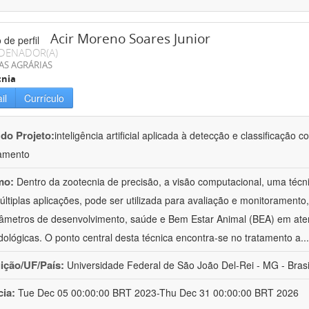
Acir Moreno Soares Junior
DENADOR(A)
AS AGRÁRIAS
cnia
il
Currículo
 do Projeto:
inteligência artificial aplicada à detecção e classificaçã
amento
mo:
Dentro da zootecnia de precisão, a visão computacional, uma técni
ltiplas aplicações, pode ser utilizada para avaliação e monitoramento, 
âmetros de desenvolvimento, saúde e Bem Estar Animal (BEA) em ate
ológicas. O ponto central desta técnica encontra-se no tratamento a
..
uição/UF/País:
Universidade Federal de São João Del-Rei - MG - Brasi
cia:
Tue Dec 05 00:00:00 BRT 2023-Thu Dec 31 00:00:00 BRT 2026