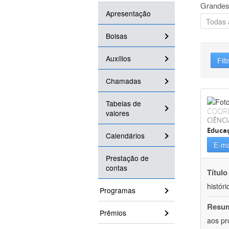
Grandes
Apresentação
Bolsas
Auxílios
Filt
Chamadas
Tabelas de
COOR
valores
CIÊNC
Educa
Calendários
E-ma
Prestação de
contas
Título
históri
Programas
Resu
Prêmios
aos pr