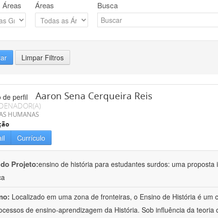
 Áreas
Áreas
Busca
rar
Limpar Filtros
Aaron Sena Cerqueira Reis
DENADOR(A)
IAS HUMANAS
ção
il
Currículo
 do Projeto:
ensino de história para estudantes surdos: uma proposta i
ca
mo:
Localizado em uma zona de fronteiras, o Ensino de História é um
ocessos de ensino-aprendizagem da História. Sob influência da teoria d