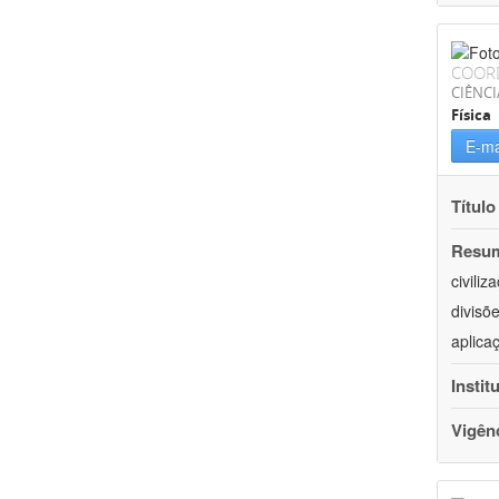
COOR
CIÊNCI
Física
E-ma
Título
Resu
civili
divisõ
aplica
Instit
Vigên