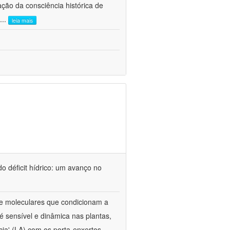
ão da consciência histórica de
...
leia mais
o déficit hídrico: um avanço no
s e moleculares que condicionam a
é sensível e dinâmica nas plantas,
cia' (LA) com os porta-enxertos