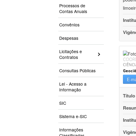
Processos de
limoei
Contas Anuais
Instit
Convênios
Vigên
Despesas
Licitações e
Contratos
COOR
CIÊNCI
Consultas Públicas
Geociê
E-ma
Lei - Acesso a
Informação
Título
SIC
Resu
Sistema e-SIC
Instit
Informações
Vigên
Classificadas