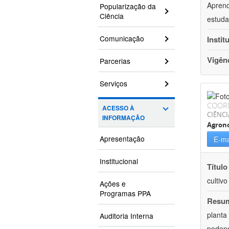
Aprend
Popularização da
Ciência
estuda
Comunicação
Instit
Vigên
Parcerias
Serviços
COOR
ACESSO À
CIÊNCI
INFORMAÇÃO
Agron
Apresentação
E-ma
Institucional
Título
cultiv
Ações e
Programas PPA
Resu
planta
Auditoria Interna
podend