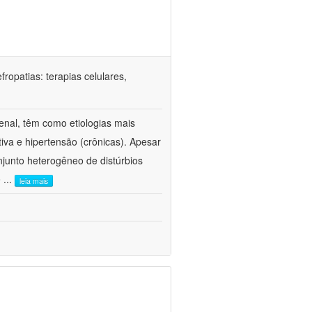
ropatias: terapias celulares,
enal, têm como etiologias mais
iva e hipertensão (crônicas). Apesar
junto heterogêneo de distúrbios
e
...
leia mais