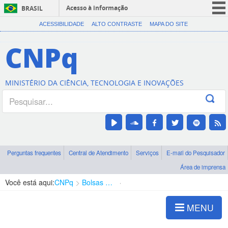
Acesso à informação
BRASIL
CORONAVÍRUS (COVID-19)
ACESSIBILIDADE
ALTO CONTRASTE
MAPA DO SITE
Participe
CNPq
Serviços
Legislação
MINISTÉRIO DA CIÊNCIA, TECNOLOGIA E INOVAÇÕES
Canais
Perguntas frequentes
Central de Atendimento
Serviços
E-mail do Pesquisador
Área de imprensa
Você está aqui:
CNPq
Bolsas e Auxílios Vigentes
Projetos de Pesquisa
MENU