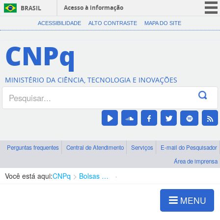
Acesso à informação
BRASIL
CORONAVÍRUS (COVID-19)
ACESSIBILIDADE
ALTO CONTRASTE
MAPA DO SITE
Participe
CNPq
Serviços
Legislação
MINISTÉRIO DA CIÊNCIA, TECNOLOGIA E INOVAÇÕES
Canais
Perguntas frequentes
Central de Atendimento
Serviços
E-mail do Pesquisador
Área de imprensa
Você está aqui:
CNPq
Bolsas e Auxílios Vigentes
Projetos de Pesquisa
MENU