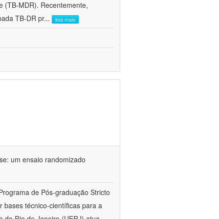
ente (TB-MDR). Recentemente,
mada TB-DR pr
...
leia mais
ose: um ensaio randomizado
 Programa de Pós-graduação Stricto
bases técnico-científicas para a
o do Rio de Janeiro (UERJ) atua