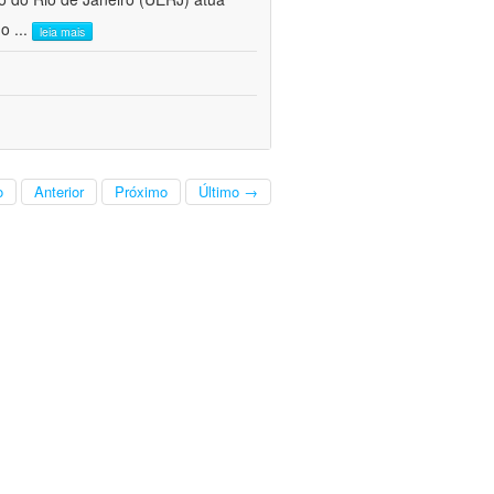
do
...
leia mais
o
Anterior
Próximo
Último →