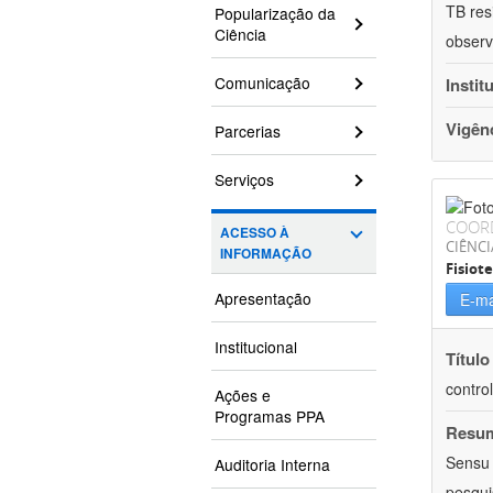
TB res
Popularização da
Ciência
observ
Comunicação
Instit
Vigên
Parcerias
Serviços
COOR
ACESSO À
CIÊNCI
INFORMAÇÃO
Fisiot
Apresentação
E-ma
Institucional
Título
contro
Ações e
Programas PPA
Resu
Sensu 
Auditoria Interna
pesqui