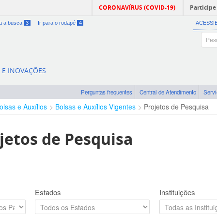
CORONAVÍRUS (COVID-19)
Participe
ra a busca
3
Ir para o rodapé
4
ACESSI
A E INOVAÇÕES
Perguntas frequentes
Central de Atendimento
Serv
olsas e Auxílios
Bolsas e Auxílios Vigentes
Projetos de Pesquisa
jetos de Pesquisa
Estados
Instituições