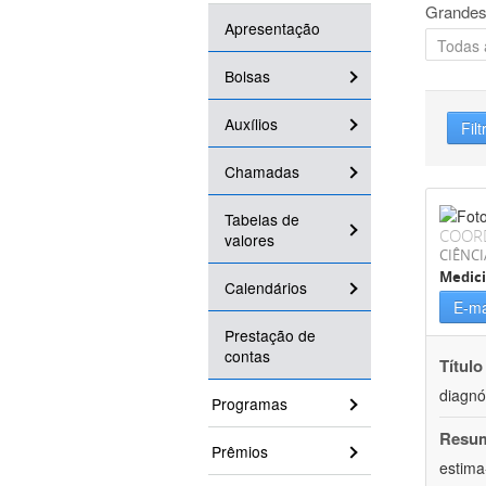
Grandes
Apresentação
Bolsas
Auxílios
Filt
Chamadas
Tabelas de
COOR
valores
CIÊNCI
Medic
Calendários
E-ma
Prestação de
contas
Título
diagnó
Programas
Resu
Prêmios
estima