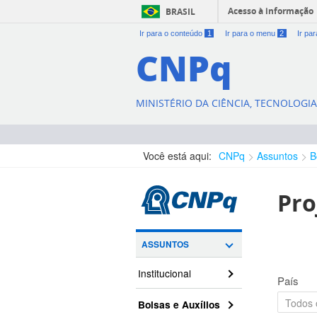
Acesso à informação
BRASIL
Ir para o conteúdo
1
Ir para o menu
2
Ir pa
CNPq
MINISTÉRIO DA CIÊNCIA, TECNOLOGI
Você está aqui:
CNPq
Assuntos
B
Pro
ASSUNTOS
Institucional
País
Bolsas e Auxílios