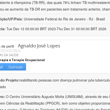
istente à rifampicina (TB-RR), das quais 78% tinham TB multirresist
ou-se aumento da TB-DR em pacientes sem tratamento anterior, cha
uição/UF/País:
Universidade Federal do Rio de Janeiro - RJ - Brasil
cia:
Tue Dec 12 00:00:00 BRT 2023-Thu Dec 31 00:00:00 BRT 2026
Agnaldo José Lopes
DENADOR(A)
AS DA SAÚDE
erapia e Terapia Ocupacional
il
Currículo
 do Projeto:
reabilitando pessoas com doença pulmonar pós-tubercul
lado
mo:
O Centro Universitário Augusto Motta (UNISUAM), através de seu
em Ciências da Reabilitação (PPGCR), tem como objetivo proporcionar 
sa e ensino. O Núcleo de Tisiologia (NUTIS) da Universidade do Estad