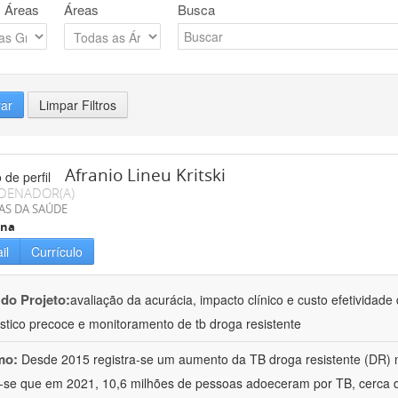
 Áreas
Áreas
Busca
rar
Limpar Filtros
Afranio Lineu Kritski
DENADOR(A)
AS DA SAÚDE
ina
il
Currículo
 do Projeto:
avaliação da acurácia, impacto clínico e custo efetividad
stico precoce e monitoramento de tb droga resistente
mo:
Desde 2015 registra-se um aumento da TB droga resistente (DR) 
-se que em 2021, 10,6 milhões de pessoas adoeceram por TB, cerca