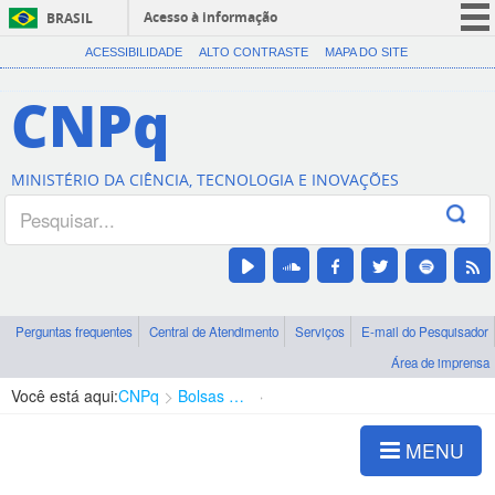
Acesso à informação
BRASIL
CORONAVÍRUS (COVID-19)
ACESSIBILIDADE
ALTO CONTRASTE
MAPA DO SITE
Participe
CNPq
Serviços
Legislação
MINISTÉRIO DA CIÊNCIA, TECNOLOGIA E INOVAÇÕES
Canais
Perguntas frequentes
Central de Atendimento
Serviços
E-mail do Pesquisador
Área de imprensa
Você está aqui:
CNPq
Bolsas e Auxílios Vigentes
Projetos de Pesquisa
MENU