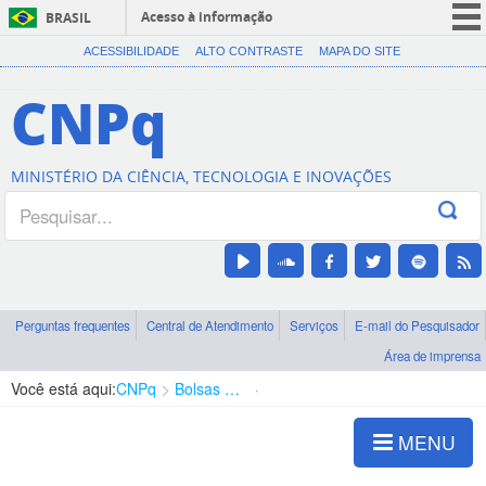
Acesso à informação
BRASIL
CORONAVÍRUS (COVID-19)
ACESSIBILIDADE
ALTO CONTRASTE
MAPA DO SITE
Participe
CNPq
Serviços
Legislação
MINISTÉRIO DA CIÊNCIA, TECNOLOGIA E INOVAÇÕES
Canais
Perguntas frequentes
Central de Atendimento
Serviços
E-mail do Pesquisador
Área de imprensa
Você está aqui:
CNPq
Bolsas e Auxílios Vigentes
Projetos de Pesquisa
MENU