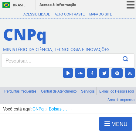
Acesso à informação
BRASIL
CORONAVÍRUS (COVID-19)
ACESSIBILIDADE
ALTO CONTRASTE
MAPA DO SITE
Participe
CNPq
Serviços
Legislação
MINISTÉRIO DA CIÊNCIA, TECNOLOGIA E INOVAÇÕES
Canais
Perguntas frequentes
Central de Atendimento
Serviços
E-mail do Pesquisador
Área de imprensa
Você está aqui:
CNPq
Bolsas e Auxílios Vigentes
Projetos de Pesquisa
MENU