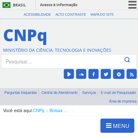
Acesso à informação
BRASIL
CORONAVÍRUS (COVID-19)
ACESSIBILIDADE
ALTO CONTRASTE
MAPA DO SITE
Participe
CNPq
Serviços
Legislação
MINISTÉRIO DA CIÊNCIA, TECNOLOGIA E INOVAÇÕES
Canais
Perguntas frequentes
Central de Atendimento
Serviços
E-mail do Pesquisador
Área de imprensa
Você está aqui:
CNPq
Bolsas e Auxílios Vigentes
Projetos de Pesquisa
MENU