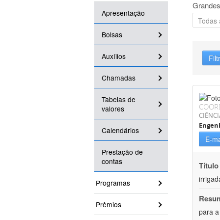
Grandes
Apresentação
Bolsas
Auxílios
Filt
Chamadas
Tabelas de
COOR
valores
CIÊNCI
Engenh
Calendários
E-ma
Prestação de
contas
Título
irriga
Programas
Resu
Prêmios
para a