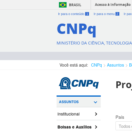
Acesso à informação
BRASIL
Ir para o conteúdo
1
Ir para o menu
2
Ir pa
CNPq
MINISTÉRIO DA CIÊNCIA, TECNOLOGI
Você está aqui:
CNPq
Assuntos
B
Pro
ASSUNTOS
Institucional
País
Bolsas e Auxílios