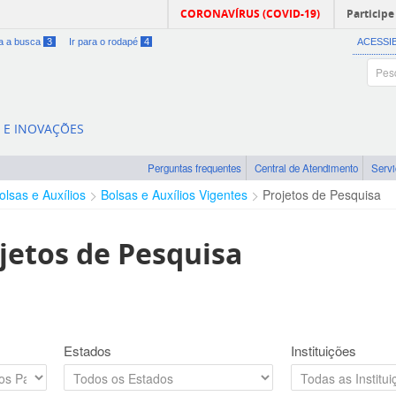
CORONAVÍRUS (COVID-19)
Participe
ra a busca
3
Ir para o rodapé
4
ACESSI
A E INOVAÇÕES
Perguntas frequentes
Central de Atendimento
Serv
olsas e Auxílios
Bolsas e Auxílios Vigentes
Projetos de Pesquisa
jetos de Pesquisa
Estados
Instituições